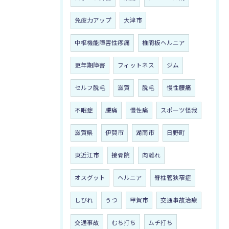
免疫力アップ
大津市
中枢機能障害性疼痛
椎間板ヘルニア
更年期障害
フィットネス
ジム
セルフ脱毛
滋賀
脱毛
慢性腰痛
不眠症
腰痛
慢性痛
スポーツ怪我
滋賀県
伊賀市
湖南市
日野町
東近江市
接骨院
肉離れ
オスグット
ヘルニア
脊柱管狭窄症
しびれ
うつ
甲賀市
交通事故治療
交通事故
むち打ち
ムチ打ち