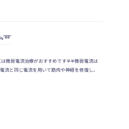
‪➿
は微弱電流治療がおすすめです𖤐𖤐微弱電流は
内電流と同じ電流を用いて筋肉や神経を修復し、