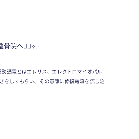
へ👍🏻⟡.·
.·運動通電とはエレサス、エレクトロマイオパル
きをしてもらい、その患部に修復電流を流し治