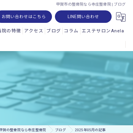
甲賀市の整骨院なら寺庄整骨院 | ブログ
お問い合わせはこちら
LINE問い合わせ
当院の特徴
アクセス
ブログ
コラム
エステサロンAnela
腰痛
オパルス
肩こり
ュスコープ
スポーツ
神経痛
交通事故
ー・レメシス
甲賀の整骨院なら寺庄整骨院
ブログ
2025年05月の記事