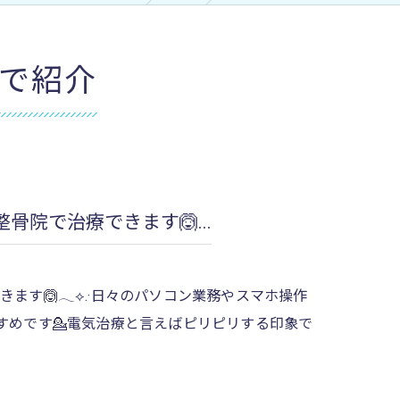
ア
で紹介
院で治療できます🙆...
す🙆𓂃⟡.·日々のパソコン業務やスマホ操作
すめです💁電気治療と言えばピリピリする印象で