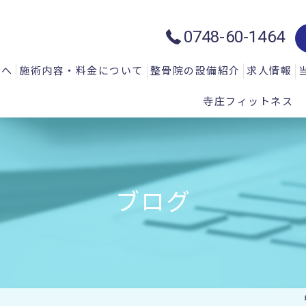
0748-60-1464
方へ
施術内容・料金について
整骨院の設備紹介
求人情報
寺庄フィットネス
質問
一般施術メニュー
ハイトーン治療器：ハイチャージ
声
微弱電流治療器：エレクトロマイ
微弱電流治療器：エレクトロアキ
ブログ
微弱電流治療器：エレサス
微弱電流治療器：ソーマダイン
光と温熱治療器：フィールドフロ