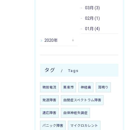
03月 (3)
02月 (1)
01月 (4)
2020年
タグ
Tags
微弱電流
栗東市
神経痛
耳鳴り
発達障害
自閉症スペクトラム障害
適応障害
自律神経失調症
パニック障害
マイクロカレント