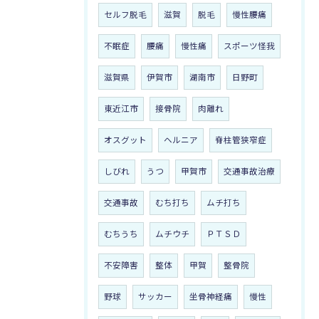
セルフ脱毛
滋賀
脱毛
慢性腰痛
不眠症
腰痛
慢性痛
スポーツ怪我
滋賀県
伊賀市
湖南市
日野町
東近江市
接骨院
肉離れ
オスグット
ヘルニア
脊柱管狭窄症
しびれ
うつ
甲賀市
交通事故治療
交通事故
むち打ち
ムチ打ち
むちうち
ムチウチ
ＰＴＳＤ
不安障害
整体
甲賀
整骨院
野球
サッカー
坐骨神経痛
慢性