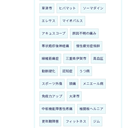
草津市
ヒバマット
ソーマダイン
エレサス
マイオパルス
アキュスコープ
原因不明の痛み
帯状疱疹後神経痛
慢性疲労症候群
線維筋痛症
三重県伊賀市
高血圧
動脈硬化
認知症
うつ病
スポーツ外傷
頭痛
メニエール病
免疫力アップ
大津市
中枢機能障害性疼痛
椎間板ヘルニア
更年期障害
フィットネス
ジム