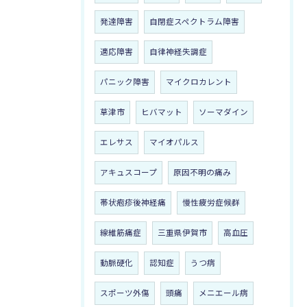
発達障害
自閉症スペクトラム障害
適応障害
自律神経失調症
パニック障害
マイクロカレント
草津市
ヒバマット
ソーマダイン
エレサス
マイオパルス
アキュスコープ
原因不明の痛み
帯状疱疹後神経痛
慢性疲労症候群
線維筋痛症
三重県伊賀市
高血圧
動脈硬化
認知症
うつ病
スポーツ外傷
頭痛
メニエール病