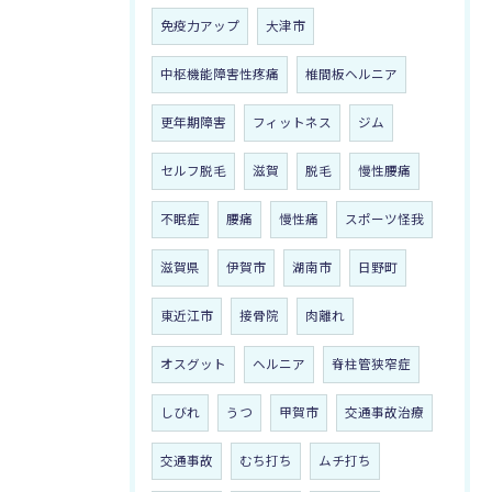
免疫力アップ
大津市
中枢機能障害性疼痛
椎間板ヘルニア
更年期障害
フィットネス
ジム
セルフ脱毛
滋賀
脱毛
慢性腰痛
不眠症
腰痛
慢性痛
スポーツ怪我
滋賀県
伊賀市
湖南市
日野町
東近江市
接骨院
肉離れ
オスグット
ヘルニア
脊柱管狭窄症
しびれ
うつ
甲賀市
交通事故治療
交通事故
むち打ち
ムチ打ち