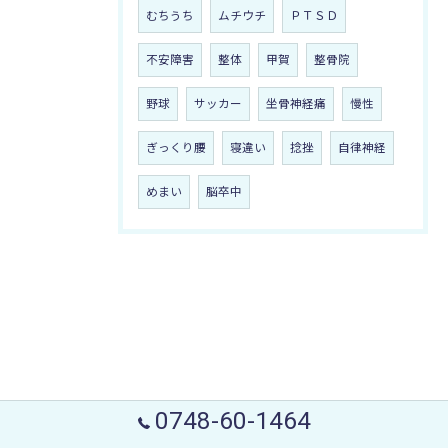
むちうち
ムチウチ
ＰＴＳＤ
不安障害
整体
甲賀
整骨院
野球
サッカー
坐骨神経痛
慢性
ぎっくり腰
寝違い
捻挫
自律神経
めまい
脳卒中
0748-60-1464