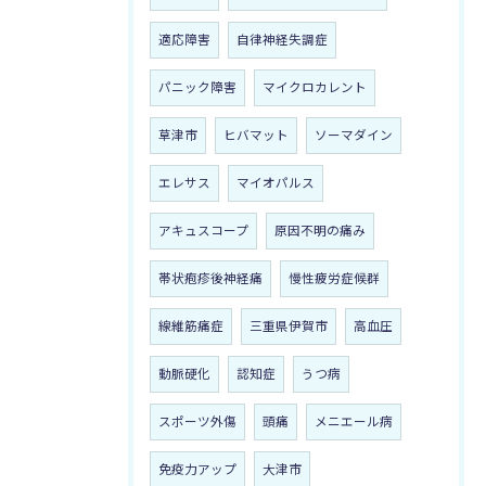
適応障害
自律神経失調症
パニック障害
マイクロカレント
草津市
ヒバマット
ソーマダイン
エレサス
マイオパルス
アキュスコープ
原因不明の痛み
帯状疱疹後神経痛
慢性疲労症候群
線維筋痛症
三重県伊賀市
高血圧
動脈硬化
認知症
うつ病
スポーツ外傷
頭痛
メニエール病
免疫力アップ
大津市