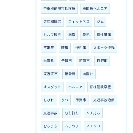
中枢機能障害性疼痛
椎間板ヘルニア
更年期障害
フィットネス
ジム
セルフ脱毛
滋賀
脱毛
慢性腰痛
不眠症
腰痛
慢性痛
スポーツ怪我
滋賀県
伊賀市
湖南市
日野町
東近江市
接骨院
肉離れ
オスグット
ヘルニア
脊柱管狭窄症
しびれ
うつ
甲賀市
交通事故治療
交通事故
むち打ち
ムチ打ち
むちうち
ムチウチ
ＰＴＳＤ