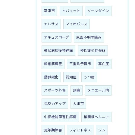
草津市
ヒバマット
ソーマダイン
エレサス
マイオパルス
アキュスコープ
原因不明の痛み
帯状疱疹後神経痛
慢性疲労症候群
線維筋痛症
三重県伊賀市
高血圧
動脈硬化
認知症
うつ病
スポーツ外傷
頭痛
メニエール病
免疫力アップ
大津市
中枢機能障害性疼痛
椎間板ヘルニア
更年期障害
フィットネス
ジム