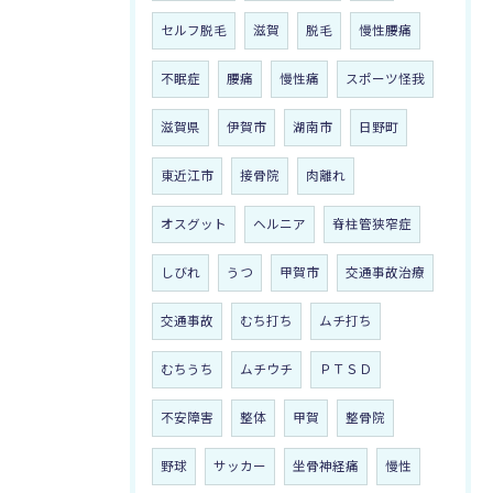
セルフ脱毛
滋賀
脱毛
慢性腰痛
不眠症
腰痛
慢性痛
スポーツ怪我
滋賀県
伊賀市
湖南市
日野町
東近江市
接骨院
肉離れ
オスグット
ヘルニア
脊柱管狭窄症
しびれ
うつ
甲賀市
交通事故治療
交通事故
むち打ち
ムチ打ち
むちうち
ムチウチ
ＰＴＳＤ
不安障害
整体
甲賀
整骨院
野球
サッカー
坐骨神経痛
慢性