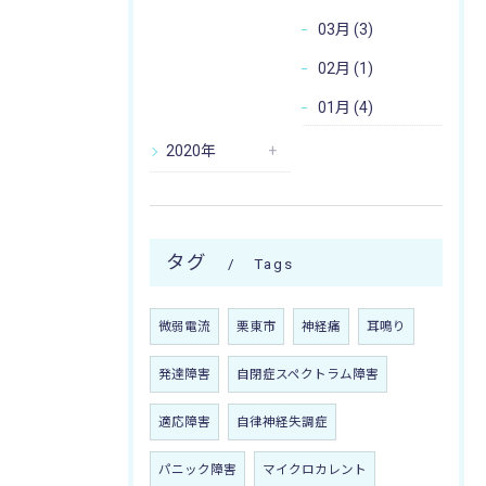
03月 (3)
02月 (1)
01月 (4)
2020年
タグ
Tags
微弱電流
栗東市
神経痛
耳鳴り
発達障害
自閉症スペクトラム障害
適応障害
自律神経失調症
パニック障害
マイクロカレント