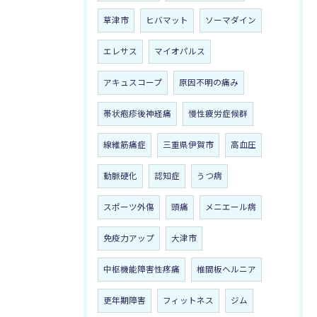
草津市
ヒバマット
ソーマダイン
エレサス
マイオパルス
アキュスコープ
原因不明の痛み
帯状疱疹後神経痛
慢性疲労症候群
線維筋痛症
三重県伊賀市
高血圧
動脈硬化
認知症
うつ病
スポーツ外傷
頭痛
メニエール病
免疫力アップ
大津市
中枢機能障害性疼痛
椎間板ヘルニア
更年期障害
フィットネス
ジム