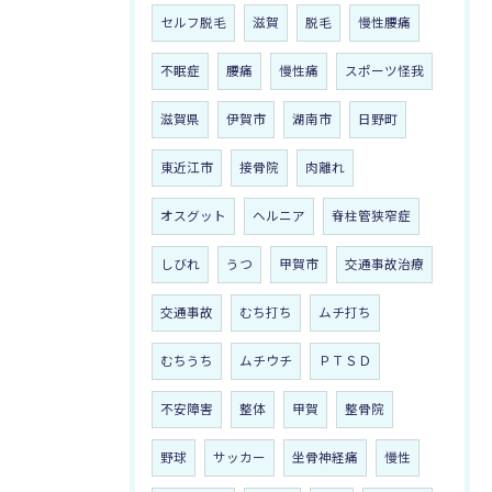
セルフ脱毛
滋賀
脱毛
慢性腰痛
不眠症
腰痛
慢性痛
スポーツ怪我
滋賀県
伊賀市
湖南市
日野町
東近江市
接骨院
肉離れ
オスグット
ヘルニア
脊柱管狭窄症
しびれ
うつ
甲賀市
交通事故治療
交通事故
むち打ち
ムチ打ち
むちうち
ムチウチ
ＰＴＳＤ
不安障害
整体
甲賀
整骨院
野球
サッカー
坐骨神経痛
慢性