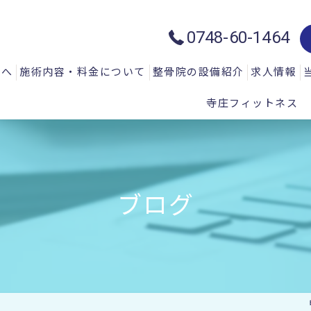
0748-60-1464
方へ
施術内容・料金について
整骨院の設備紹介
求人情報
寺庄フィットネス
質問
一般施術メニュー
ハイトーン治療器：ハイチャージ
声
微弱電流治療器：エレクトロマイ
微弱電流治療器：エレクトロアキ
ブログ
微弱電流治療器：エレサス
微弱電流治療器：ソーマダイン
光と温熱治療器：フィールドフロ