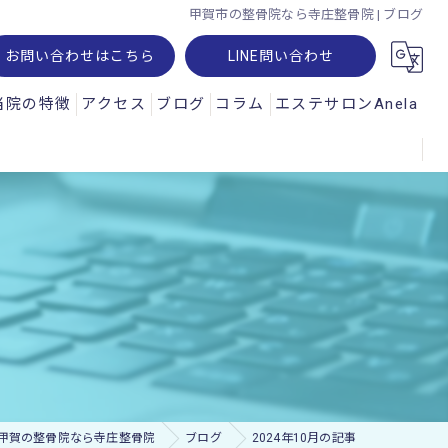
甲賀市の整骨院なら寺庄整骨院 | ブログ
お問い合わせはこちら
LINE問い合わせ
当院の特徴
アクセス
ブログ
コラム
エステサロンAnela
腰痛
オパルス
肩こり
ュスコープ
スポーツ
神経痛
交通事故
ー・レメシス
甲賀の整骨院なら寺庄整骨院
ブログ
2024年10月の記事