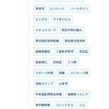
草津市
ヒバマット
ソーマダイン
エレサス
マイオパルス
アキュスコープ
原因不明の痛み
帯状疱疹後神経痛
慢性疲労症候群
線維筋痛症
三重県伊賀市
高血圧
動脈硬化
認知症
うつ病
スポーツ外傷
頭痛
メニエール病
免疫力アップ
大津市
中枢機能障害性疼痛
椎間板ヘルニア
更年期障害
フィットネス
ジム