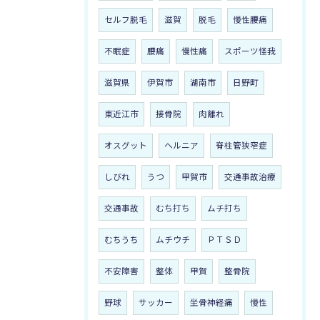
セルフ脱毛
滋賀
脱毛
慢性腰痛
不眠症
腰痛
慢性痛
スポーツ怪我
滋賀県
伊賀市
湖南市
日野町
東近江市
接骨院
肉離れ
オスグット
ヘルニア
脊柱管狭窄症
しびれ
うつ
甲賀市
交通事故治療
交通事故
むち打ち
ムチ打ち
むちうち
ムチウチ
ＰＴＳＤ
不安障害
整体
甲賀
整骨院
野球
サッカー
坐骨神経痛
慢性