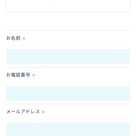
＜個人情報の提供について＞
当社ではお客様の同意を得た場合または法令に定め
られた場合を除き、
お名前
※
取得した個人情報を第三者に提供することはいたし
ません。
＜個人情報の委託について＞
お電話番号
※
当社では、利用目的の達成に必要な範囲において、
個人情報を外部に委託する場合があります。
これらの委託先に対しては個人情報保護契約等の措
置をとり、適切な監督を行います。
メールアドレス
※
＜個人情報の安全管理＞
当社では、個人情報の漏洩等がなされないよう、適