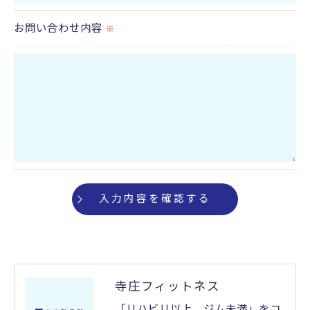
切に安全管理対策を実施します。
お問い合わせ内容
※
＜個人情報を与えなかった場合に生じる結果＞
必要な情報を頂けない場合は、それに対応した当社
のサービスをご提供できない場合がございますので
予めご了承ください。
＜個人情報の開示･訂正・削除･利用停止の手続につ
いて＞
当社では、お客様の個人情報の開示･訂正･削除・利
用停止の手続を定めさせて頂いております。
ご本人である事を確認のうえ、対応させて頂きま
す。
寺庄フィットネス
個人情報の開示･訂正･削除・利用停止の具体的手続
きにつきましては、お電話でお問合せ下さい。
「リハビリ以上、ジム未満」をコ