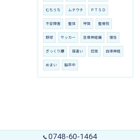
むちうち
ムチウチ
ＰＴＳＤ
不安障害
整体
甲賀
整骨院
野球
サッカー
坐骨神経痛
慢性
ぎっくり腰
寝違い
捻挫
自律神経
めまい
脳卒中
0748-60-1464