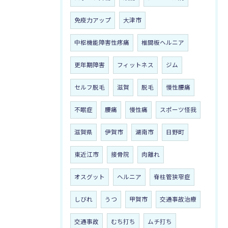
免疫力アップ
大津市
中枢機能障害性疼痛
椎間板ヘルニア
更年期障害
フィットネス
ジム
セルフ脱毛
滋賀
脱毛
慢性腰痛
不眠症
腰痛
慢性痛
スポーツ怪我
滋賀県
伊賀市
湖南市
日野町
東近江市
接骨院
肉離れ
オスグット
ヘルニア
脊柱管狭窄症
しびれ
うつ
甲賀市
交通事故治療
交通事故
むち打ち
ムチ打ち