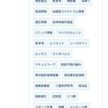
微弱電流
栗東市
神経痛
耳鳴り
発達障害
自閉症スペクトラム障害
適応障害
自律神経失調症
パニック障害
マイクロカレント
草津市
ヒバマット
ソーマダイン
エレサス
マイオパルス
アキュスコープ
原因不明の痛み
帯状疱疹後神経痛
慢性疲労症候群
線維筋痛症
三重県伊賀市
高血圧
動脈硬化
認知症
うつ病
スポーツ外傷
頭痛
メニエール病