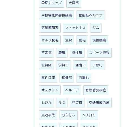
免疫力アップ
大津市
中枢機能障害性疼痛
椎間板ヘルニア
更年期障害
フィットネス
ジム
セルフ脱毛
滋賀
脱毛
慢性腰痛
不眠症
腰痛
慢性痛
スポーツ怪我
滋賀県
伊賀市
湖南市
日野町
東近江市
接骨院
肉離れ
オスグット
ヘルニア
脊柱管狭窄症
しびれ
うつ
甲賀市
交通事故治療
交通事故
むち打ち
ムチ打ち