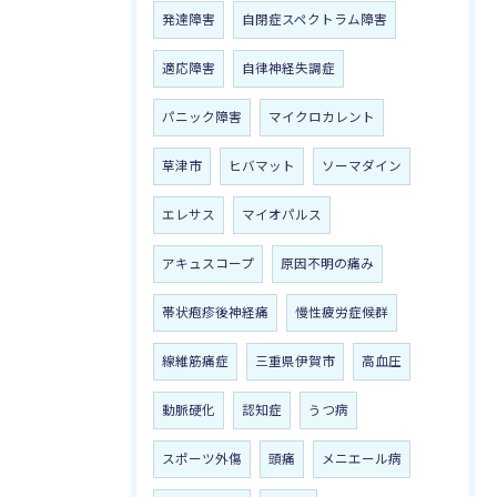
発達障害
自閉症スペクトラム障害
適応障害
自律神経失調症
パニック障害
マイクロカレント
草津市
ヒバマット
ソーマダイン
エレサス
マイオパルス
アキュスコープ
原因不明の痛み
帯状疱疹後神経痛
慢性疲労症候群
線維筋痛症
三重県伊賀市
高血圧
動脈硬化
認知症
うつ病
スポーツ外傷
頭痛
メニエール病