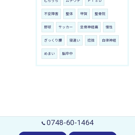
むちうち
ムチウチ
ＰＴＳＤ
不安障害
整体
甲賀
整骨院
野球
サッカー
坐骨神経痛
慢性
ぎっくり腰
寝違い
捻挫
自律神経
めまい
脳卒中
0748-60-1464