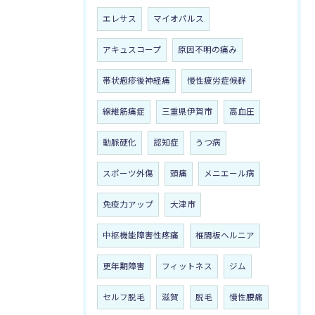
エレサス
マイオパルス
アキュスコープ
原因不明の痛み
帯状疱疹後神経痛
慢性疲労症候群
線維筋痛症
三重県伊賀市
高血圧
動脈硬化
認知症
うつ病
スポーツ外傷
頭痛
メニエール病
免疫力アップ
大津市
中枢機能障害性疼痛
椎間板ヘルニア
更年期障害
フィットネス
ジム
セルフ脱毛
滋賀
脱毛
慢性腰痛