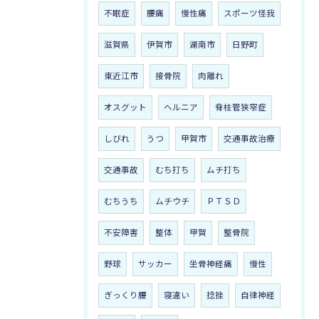
不眠症
腰痛
慢性痛
スポーツ怪我
滋賀県
伊賀市
湖南市
日野町
東近江市
接骨院
肉離れ
オスグット
ヘルニア
脊柱管狭窄症
しびれ
うつ
甲賀市
交通事故治療
交通事故
むち打ち
ムチ打ち
むちうち
ムチウチ
ＰＴＳＤ
不安障害
整体
甲賀
整骨院
野球
サッカー
坐骨神経痛
慢性
ぎっくり腰
寝違い
捻挫
自律神経