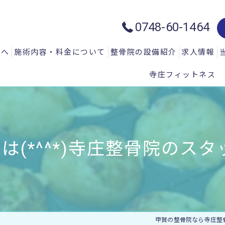
0748-60-1464
方へ
施術内容・料金について
整骨院の設備紹介
求人情報
寺庄フィットネス
質問
一般施術メニュー
ハイトーン治療器：ハイチャージ
声
微弱電流治療器：エレクトロマイ
微弱電流治療器：エレクトロアキ
は(*^^*)寺庄整骨院のスタ
微弱電流治療器：エレサス
微弱電流治療器：ソーマダイン
光と温熱治療器：フィールドフロ
甲賀の整骨院なら寺庄整