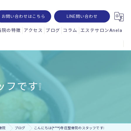
お問い合わせはこちら
LINE問い合わせ
当院の特徴
アクセス
ブログ
コラム
エステサロンAnela
腰痛
オパルス
肩こり
ュスコープ
スポーツ
ッフです❕
神経痛
交通事故
ー・レメシス
骨院
ブログ
こんにちは(*^^*)寺庄整骨院のスタッフです❕