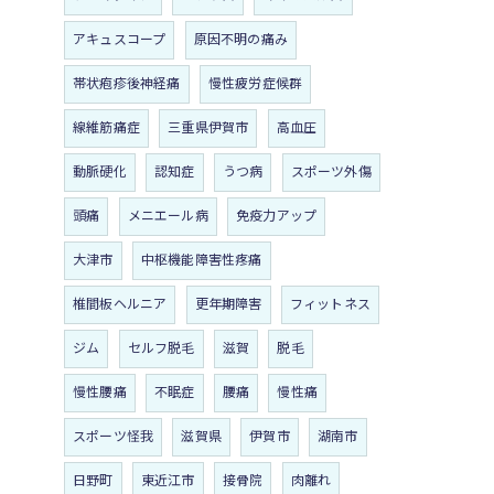
アキュスコープ
原因不明の痛み
帯状疱疹後神経痛
慢性疲労症候群
線維筋痛症
三重県伊賀市
高血圧
動脈硬化
認知症
うつ病
スポーツ外傷
頭痛
メニエール病
免疫力アップ
大津市
中枢機能障害性疼痛
椎間板ヘルニア
更年期障害
フィットネス
ジム
セルフ脱毛
滋賀
脱毛
慢性腰痛
不眠症
腰痛
慢性痛
スポーツ怪我
滋賀県
伊賀市
湖南市
日野町
東近江市
接骨院
肉離れ