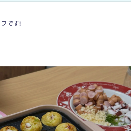
加圧治療：MCCⅡマルチカフケ
ッフです❕