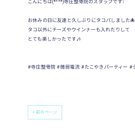
こんにちは(*^^*)寺庄整骨院のスタッフです❕
お休みの日に友達と久しぶりにタコパしました🐙
タコ以外にチーズやウインナーも入れたりして
とても楽しかったです🎶
#寺庄整骨院 #微弱電流 #たこやきパーティー #
< 前のページ