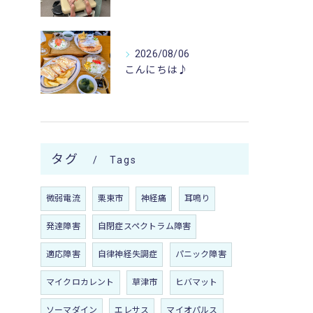
2026/08/06
こんにちは♪
タグ
Tags
微弱電流
栗東市
神経痛
耳鳴り
発達障害
自閉症スペクトラム障害
適応障害
自律神経失調症
パニック障害
マイクロカレント
草津市
ヒバマット
ソーマダイン
エレサス
マイオパルス