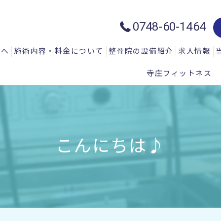
0748-60-1464
方へ
施術内容・料金について
整骨院の設備紹介
求人情報
寺庄フィットネス
質問
一般施術メニュー
ハイトーン治療器：ハイチャージ
声
微弱電流治療器：エレクトロマイ
微弱電流治療器：エレクトロアキ
こんにちは♪
微弱電流治療器：エレサス
微弱電流治療器：ソーマダイン
光と温熱治療器：フィールドフロ