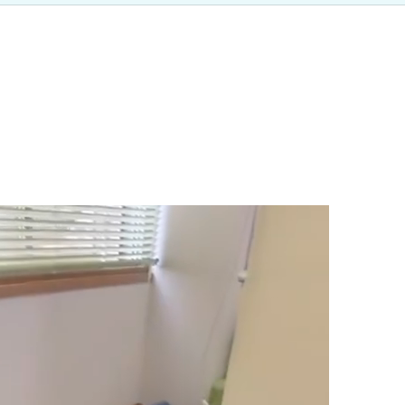
加圧治療：MCCⅡマルチカフケ