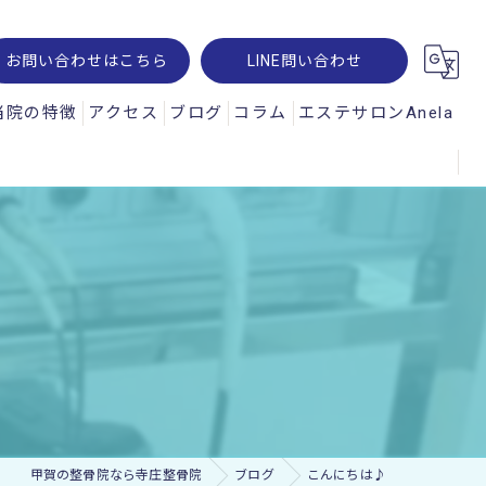
お問い合わせはこちら
LINE問い合わせ
当院の特徴
アクセス
ブログ
コラム
エステサロンAnela
腰痛
オパルス
肩こり
ュスコープ
スポーツ
神経痛
交通事故
ー・レメシス
甲賀の整骨院なら寺庄整骨院
ブログ
こんにちは♪