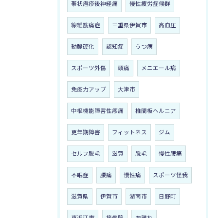
帯状疱疹後神経痛
慢性疲労症候群
線維筋痛症
三重県伊賀市
高血圧
動脈硬化
認知症
うつ病
スポーツ外傷
頭痛
メニエール病
免疫力アップ
大津市
中枢機能障害性疼痛
椎間板ヘルニア
更年期障害
フィットネス
ジム
セルフ脱毛
滋賀
脱毛
慢性腰痛
不眠症
腰痛
慢性痛
スポーツ怪我
滋賀県
伊賀市
湖南市
日野町