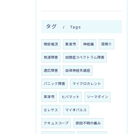
タグ
Tags
微弱電流
栗東市
神経痛
耳鳴り
発達障害
自閉症スペクトラム障害
適応障害
自律神経失調症
パニック障害
マイクロカレント
草津市
ヒバマット
ソーマダイン
エレサス
マイオパルス
アキュスコープ
原因不明の痛み