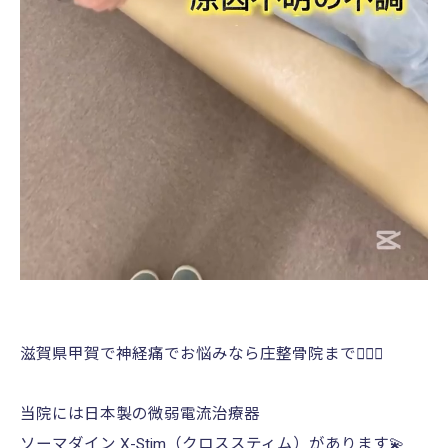
滋賀県甲賀で神経痛でお悩みなら庄整骨院まで💁🏻‍♂️
当院には日本製の微弱電流治療器
ソーマダイン X-Stim（クロススティム）があります💫