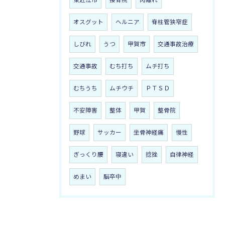
東近江市
接骨院
肉離れ
オスグット
ヘルニア
脊柱管狭窄症
しびれ
うつ
甲賀市
交通事故治療
交通事故
むち打ち
ムチ打ち
むちうち
ムチウチ
ＰＴＳＤ
不安障害
整体
甲賀
整骨院
野球
サッカー
坐骨神経痛
慢性
ぎっくり腰
寝違い
捻挫
自律神経
めまい
脳卒中