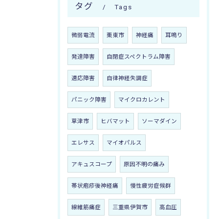
タグ
Tags
微弱電流
栗東市
神経痛
耳鳴り
発達障害
自閉症スペクトラム障害
適応障害
自律神経失調症
パニック障害
マイクロカレント
草津市
ヒバマット
ソーマダイン
エレサス
マイオパルス
アキュスコープ
原因不明の痛み
帯状疱疹後神経痛
慢性疲労症候群
線維筋痛症
三重県伊賀市
高血圧