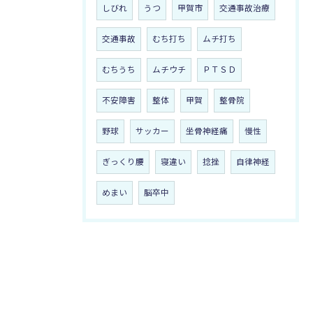
しびれ
うつ
甲賀市
交通事故治療
交通事故
むち打ち
ムチ打ち
むちうち
ムチウチ
ＰＴＳＤ
不安障害
整体
甲賀
整骨院
野球
サッカー
坐骨神経痛
慢性
ぎっくり腰
寝違い
捻挫
自律神経
めまい
脳卒中