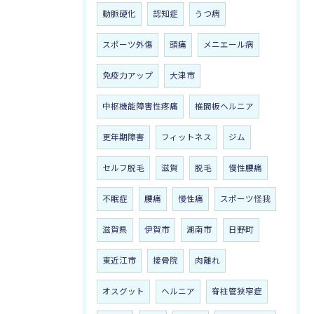
動脈硬化
認知症
うつ病
スポーツ外傷
頭痛
メニエール病
免疫力アップ
大津市
中枢機能障害性疼痛
椎間板ヘルニア
更年期障害
フィットネス
ジム
セルフ脱毛
滋賀
脱毛
慢性腰痛
不眠症
腰痛
慢性痛
スポーツ怪我
滋賀県
伊賀市
湖南市
日野町
東近江市
接骨院
肉離れ
オスグット
ヘルニア
脊柱管狭窄症