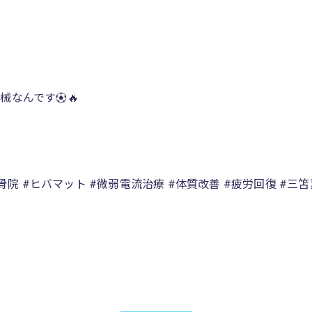
なんです⚽️🔥
骨院 #ヒバマット #微弱電流治療 #体質改善 #疲労回復 #三