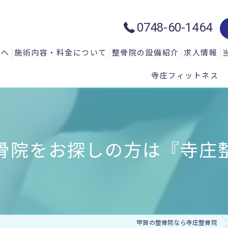
0748-60-1464
方へ
施術内容・料金について
整骨院の設備紹介
求人情報
寺庄フィットネス
質問
一般施術メニュー
ハイトーン治療器：ハイチャージ
声
微弱電流治療器：エレクトロマイ
微弱電流治療器：エレクトロアキ
骨院をお探しの方は『寺庄整
微弱電流治療器：エレサス
微弱電流治療器：ソーマダイン
光と温熱治療器：フィールドフロ
甲賀の整骨院なら寺庄整骨院