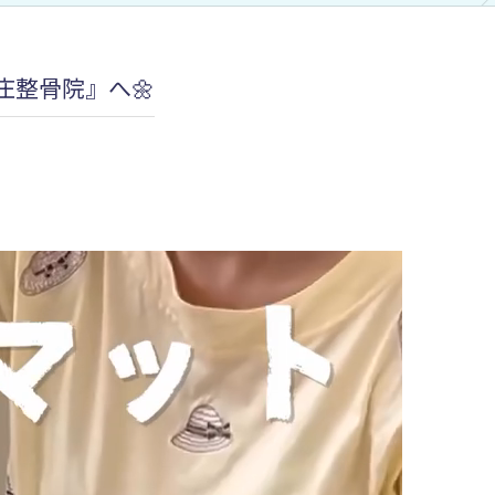
加圧治療：MCCⅡマルチカフケ
整骨院』へ🌼