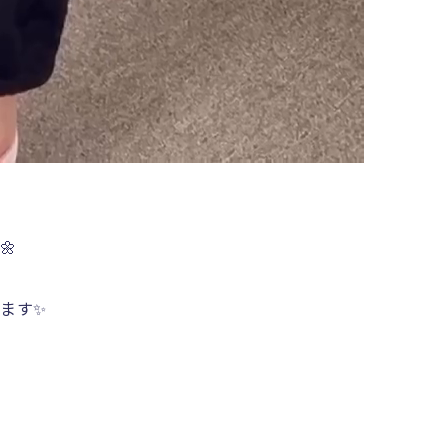
🌼
ます✨