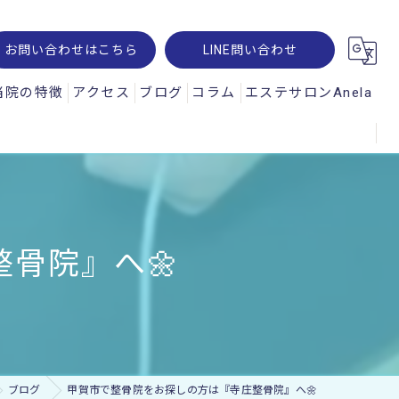
お問い合わせはこちら
LINE問い合わせ
当院の特徴
アクセス
ブログ
コラム
エステサロンAnela
腰痛
オパルス
肩こり
ュスコープ
スポーツ
骨院』へ🌼
神経痛
交通事故
ー・レメシス
ブログ
甲賀市で整骨院をお探しの方は『寺庄整骨院』へ🌼