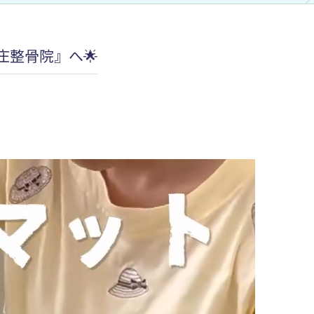
加圧治療：MCCⅡマルチカフケ
整骨院』へ🌟