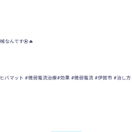
なんです⚽️🔥
#ヒバマット #微弱電流治療#効果 #微弱電流 #伊賀市 #治し方