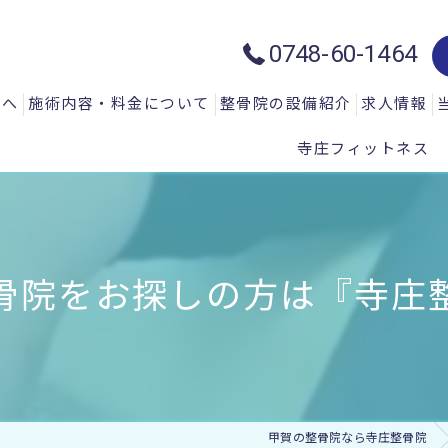
0748-60-1464
方へ
施術内容・料金について
整骨院の設備紹介
求人情報
寺庄フィットネス
質問
一般施術メニュー
ハイトーン治療器：ハイチャージ
声
微弱電流治療器：エレクトロマイ
微弱電流治療器：エレクトロアキ
骨院をお探しの方は『寺庄整
微弱電流治療器：エレサス
微弱電流治療器：ソーマダイン
光と温熱治療器：フィールドフロ
甲賀の整骨院なら寺庄整骨院