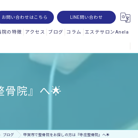
お問い合わせはこちら
LINE問い合わせ
当院の特徴
アクセス
ブログ
コラム
エステサロンAnela
腰痛
オパルス
肩こり
ュスコープ
スポーツ
骨院』へ🌟
神経痛
交通事故
ー・レメシス
ブログ
甲賀市で整骨院をお探しの方は『寺庄整骨院』へ🌟