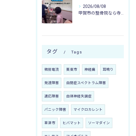
2026/08/08
甲賀市の整骨院なら寺庄整骨院へ🚴🏻‍♂️
タグ
Tags
微弱電流
栗東市
神経痛
耳鳴り
発達障害
自閉症スペクトラム障害
適応障害
自律神経失調症
パニック障害
マイクロカレント
草津市
ヒバマット
ソーマダイン