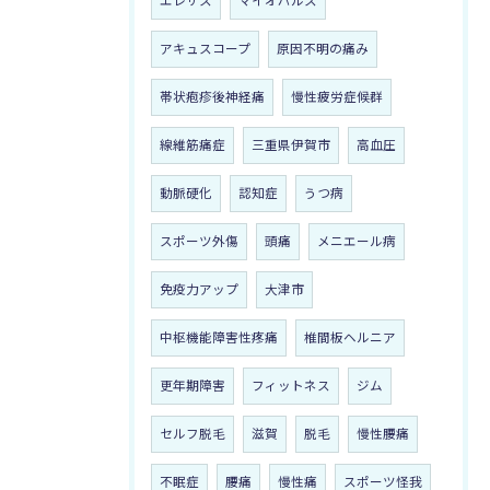
エレサス
マイオパルス
アキュスコープ
原因不明の痛み
帯状疱疹後神経痛
慢性疲労症候群
線維筋痛症
三重県伊賀市
高血圧
動脈硬化
認知症
うつ病
スポーツ外傷
頭痛
メニエール病
免疫力アップ
大津市
中枢機能障害性疼痛
椎間板ヘルニア
更年期障害
フィットネス
ジム
セルフ脱毛
滋賀
脱毛
慢性腰痛
不眠症
腰痛
慢性痛
スポーツ怪我