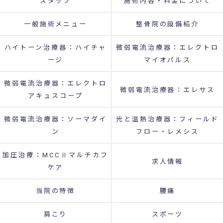
スタッフ
施術内容・料金について
一般施術メニュー
整骨院の設備紹介
ハイトーン治療器：ハイチャ
微弱電流治療器：エレクトロ
ージ
マイオパルス
微弱電流治療器：エレクトロ
微弱電流治療器：エレサス
アキュスコープ
微弱電流治療器：ソーマダイ
光と温熱治療器：フィールド
ン
フロー・レメシス
加圧治療：MCCⅡマルチカフ
求人情報
ケア
当院の特徴
腰痛
肩こり
スポーツ