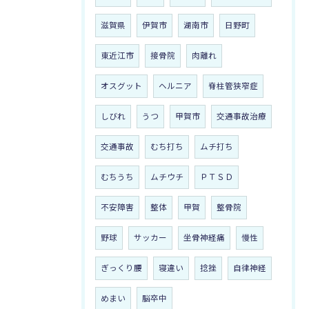
滋賀県
伊賀市
湖南市
日野町
東近江市
接骨院
肉離れ
オスグット
ヘルニア
脊柱管狭窄症
しびれ
うつ
甲賀市
交通事故治療
交通事故
むち打ち
ムチ打ち
むちうち
ムチウチ
ＰＴＳＤ
不安障害
整体
甲賀
整骨院
野球
サッカー
坐骨神経痛
慢性
ぎっくり腰
寝違い
捻挫
自律神経
めまい
脳卒中