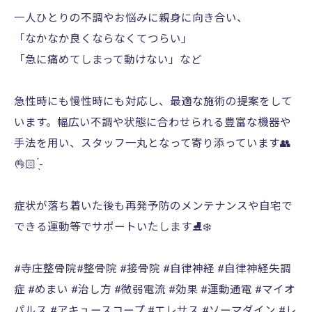
一人ひとりの不調やお悩みに親身に向き合い、
「なかなか良くならなくてつらい」
「急に痛めてしまって動けない」など
急性時にも慢性時にも対応し、最適な施術の提案をして
います。幅広い不調や状態に合わせられる豊富な機器や
手法を用い、スタッフ一丸となって寄り添っています👥
👌🏻 ̖́-‬
症状が落ち着いた後も再発予防のメンテナンスや自宅で
できる運動等でサポートいたします⛸️❄️
#寺庄整骨院#整骨院 #接骨院 #自律神経 #自律神経失調
症 #めまい #治し方 #微弱電流 #効果 #運動通電 #マイオ
パルス #アキュースコープ #エレサス #ソーマダイン #レ