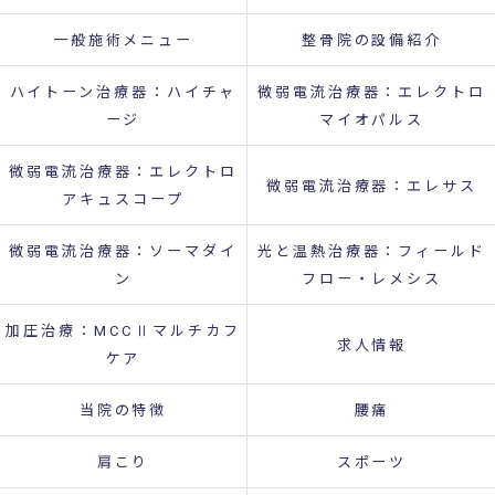
一般施術メニュー
整骨院の設備紹介
ハイトーン治療器：ハイチャ
微弱電流治療器：エレクトロ
ージ
マイオパルス
微弱電流治療器：エレクトロ
微弱電流治療器：エレサス
アキュスコープ
微弱電流治療器：ソーマダイ
光と温熱治療器：フィールド
ン
フロー・レメシス
加圧治療：MCCⅡマルチカフ
求人情報
ケア
当院の特徴
腰痛
肩こり
スポーツ