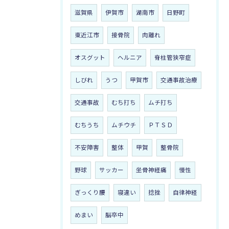
滋賀県
伊賀市
湖南市
日野町
東近江市
接骨院
肉離れ
オスグット
ヘルニア
脊柱管狭窄症
しびれ
うつ
甲賀市
交通事故治療
交通事故
むち打ち
ムチ打ち
むちうち
ムチウチ
ＰＴＳＤ
不安障害
整体
甲賀
整骨院
野球
サッカー
坐骨神経痛
慢性
ぎっくり腰
寝違い
捻挫
自律神経
めまい
脳卒中