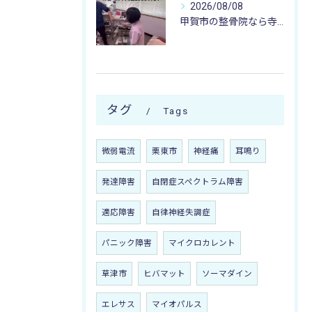
2026/08/08
甲賀市の整骨院なら寺庄整骨院へ🚴🏻‍♂️
タグ
Tags
微弱電流
栗東市
神経痛
耳鳴り
発達障害
自閉症スペクトラム障害
適応障害
自律神経失調症
パニック障害
マイクロカレント
草津市
ヒバマット
ソーマダイン
エレサス
マイオパルス