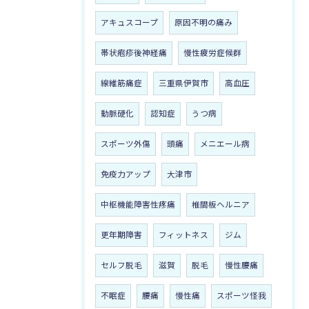
アキュスコープ
原因不明の痛み
帯状疱疹後神経痛
慢性疲労症候群
線維筋痛症
三重県伊賀市
高血圧
動脈硬化
認知症
うつ病
スポーツ外傷
頭痛
メニエール病
免疫力アップ
大津市
中枢機能障害性疼痛
椎間板ヘルニア
更年期障害
フィットネス
ジム
セルフ脱毛
滋賀
脱毛
慢性腰痛
不眠症
腰痛
慢性痛
スポーツ怪我