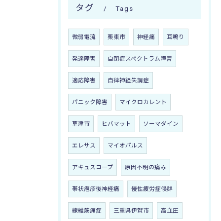
タグ
Tags
微弱電流
栗東市
神経痛
耳鳴り
発達障害
自閉症スペクトラム障害
適応障害
自律神経失調症
パニック障害
マイクロカレント
草津市
ヒバマット
ソーマダイン
エレサス
マイオパルス
アキュスコープ
原因不明の痛み
帯状疱疹後神経痛
慢性疲労症候群
線維筋痛症
三重県伊賀市
高血圧