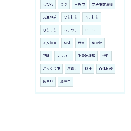
しびれ
うつ
甲賀市
交通事故治療
交通事故
むち打ち
ムチ打ち
むちうち
ムチウチ
ＰＴＳＤ
不安障害
整体
甲賀
整骨院
野球
サッカー
坐骨神経痛
慢性
ぎっくり腰
寝違い
捻挫
自律神経
めまい
脳卒中