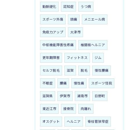
動脈硬化
認知症
うつ病
スポーツ外傷
頭痛
メニエール病
免疫力アップ
大津市
中枢機能障害性疼痛
椎間板ヘルニア
更年期障害
フィットネス
ジム
セルフ脱毛
滋賀
脱毛
慢性腰痛
不眠症
腰痛
慢性痛
スポーツ怪我
滋賀県
伊賀市
湖南市
日野町
東近江市
接骨院
肉離れ
オスグット
ヘルニア
脊柱管狭窄症