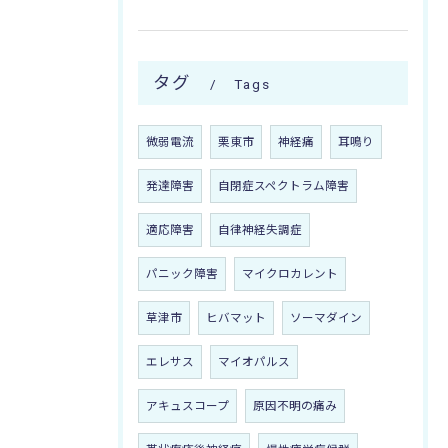
タグ
Tags
微弱電流
栗東市
神経痛
耳鳴り
発達障害
自閉症スペクトラム障害
適応障害
自律神経失調症
パニック障害
マイクロカレント
草津市
ヒバマット
ソーマダイン
エレサス
マイオパルス
アキュスコープ
原因不明の痛み