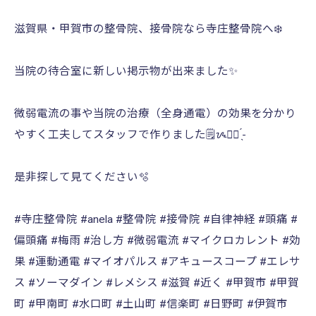
滋賀県・甲賀市の整骨院、接骨院なら寺庄整骨院へ❄️
当院の待合室に新しい掲示物が出来ました✨️
微弱電流の事や当院の治療（全身通電）の効果を分かり
やすく工夫してスタッフで作りました🗒ᝰ✍🏻 ̖́-
是非探して見てください🫧
#寺庄整骨院 #anela #整骨院 #接骨院 #自律神経 #頭痛 #
偏頭痛 #梅雨 #治し方 #微弱電流 #マイクロカレント #効
果 #運動通電 #マイオパルス #アキュースコープ #エレサ
ス #ソーマダイン #レメシス #滋賀 #近く #甲賀市 #甲賀
町 #甲南町 #水口町 #土山町 #信楽町 #日野町 #伊賀市