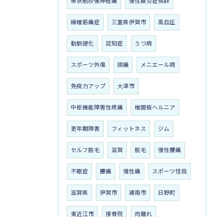
帯状疱疹後神経痛
慢性疲労症候群
線維筋痛症
三重県伊賀市
高血圧
動脈硬化
認知症
うつ病
スポーツ外傷
頭痛
メニエール病
免疫力アップ
大津市
中枢機能障害性疼痛
椎間板ヘルニア
更年期障害
フィットネス
ジム
セルフ脱毛
滋賀
脱毛
慢性腰痛
不眠症
腰痛
慢性痛
スポーツ怪我
滋賀県
伊賀市
湖南市
日野町
東近江市
接骨院
肉離れ