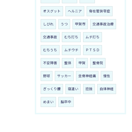
オスグット
ヘルニア
脊柱管狭窄症
しびれ
うつ
甲賀市
交通事故治療
交通事故
むち打ち
ムチ打ち
むちうち
ムチウチ
ＰＴＳＤ
不安障害
整体
甲賀
整骨院
野球
サッカー
坐骨神経痛
慢性
ぎっくり腰
寝違い
捻挫
自律神経
めまい
脳卒中