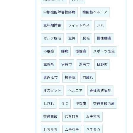
中枢機能障害性疼痛
椎間板ヘルニア
更年期障害
フィットネス
ジム
セルフ脱毛
滋賀
脱毛
慢性腰痛
不眠症
腰痛
慢性痛
スポーツ怪我
滋賀県
伊賀市
湖南市
日野町
東近江市
接骨院
肉離れ
オスグット
ヘルニア
脊柱管狭窄症
しびれ
うつ
甲賀市
交通事故治療
交通事故
むち打ち
ムチ打ち
むちうち
ムチウチ
ＰＴＳＤ