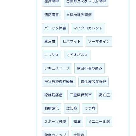
発達障害
自閉症スペクトラム障害
適応障害
自律神経失調症
パニック障害
マイクロカレント
草津市
ヒバマット
ソーマダイン
エレサス
マイオパルス
アキュスコープ
原因不明の痛み
帯状疱疹後神経痛
慢性疲労症候群
線維筋痛症
三重県伊賀市
高血圧
動脈硬化
認知症
うつ病
スポーツ外傷
頭痛
メニエール病
免疫力アップ
大津市