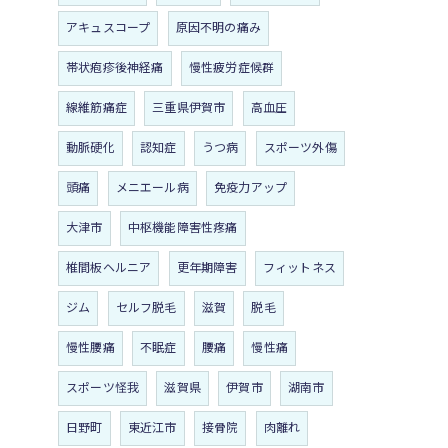
アキュスコープ
原因不明の痛み
帯状疱疹後神経痛
慢性疲労症候群
線維筋痛症
三重県伊賀市
高血圧
動脈硬化
認知症
うつ病
スポーツ外傷
頭痛
メニエール病
免疫力アップ
大津市
中枢機能障害性疼痛
椎間板ヘルニア
更年期障害
フィットネス
ジム
セルフ脱毛
滋賀
脱毛
慢性腰痛
不眠症
腰痛
慢性痛
スポーツ怪我
滋賀県
伊賀市
湖南市
日野町
東近江市
接骨院
肉離れ