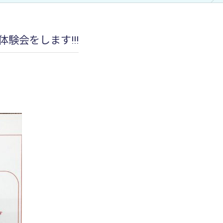
加圧治療：MCCⅡマルチカフケ
験会をします!!!