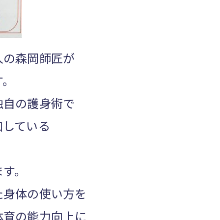
人の森岡師匠が
す。
独自の護身術で
加している
ます。
た身体の使い方を
体育の能力向上に