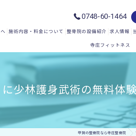
0748-60-1464
方へ
施術内容・料金について
整骨院の設備紹介
求人情報
寺庄フィットネス
質問
一般施術メニュー
ハイトーン治療器：ハイチャージ
声
微弱電流治療器：エレクトロマイ
微弱電流治療器：エレクトロアキ
日に少林護身武術の無料体験会
微弱電流治療器：エレサス
微弱電流治療器：ソーマダイン
光と温熱治療器：フィールドフロ
甲賀の整骨院なら寺庄整骨院