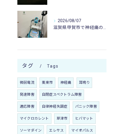
2026/08/07
滋賀県甲賀市で神経痛のお悩みなら寺庄整骨院まで🚴🏻‍♂️
タグ
Tags
微弱電流
栗東市
神経痛
耳鳴り
発達障害
自閉症スペクトラム障害
適応障害
自律神経失調症
パニック障害
マイクロカレント
草津市
ヒバマット
ソーマダイン
エレサス
マイオパルス