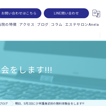
お問い合わせはこちら
LINE問い合わせ
当院の特徴
アクセス
ブログ
コラム
エステサロンAnela
腰痛
オパルス
肩こり
ュスコープ
スポーツ
をします!!!
神経痛
交通事故
ー・レメシス
ブログ
明日、5月2日に少林護身武術の無料体験会をします!!!