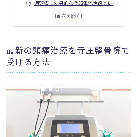
偏頭痛に効果的な微弱電流治療とは
筋緊張の緩和で頭痛を根本改善
セロトニン分泌調整でストレス緩和
頭痛の原因を整骨院で見極める
最新の治療法で生活の質を向上
最新の頭痛治療を寺庄整骨院で
寺庄整骨院で偏頭痛を根本改善する治療法
受ける方法
頭痛の最新治療を整骨院で体験
整骨院での頭痛の根本治療法
微弱電流で細胞を活性化する治療
頭痛に対応した整骨院のアプローチ
血流改善で頭痛を根本から解消
慢性頭痛に効く整骨院の施術法
慢性的な頭痛に効果的な寺庄整骨院の治療