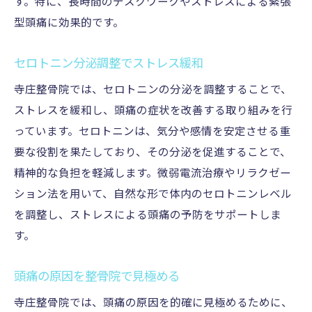
す。特に、長時間のデスクワークやストレスによる緊張
寺庄整骨院の治療で頭痛を根本から改善
型頭痛に効果的です。
整骨院での根本改善法を詳しく解説
セロトニン分泌調整でストレス緩和
偏頭痛を整骨院で治療する理由
寺庄整骨院では、セロトニンの分泌を調整することで、
整骨院の治療で慢性頭痛に挑む
ストレスを緩和し、頭痛の症状を改善する取り組みを行
血流改善で頭痛を解消する整骨院
っています。セロトニンは、気分や感情を安定させる重
整骨院での筋緊張緩和の効果を紹介
要な役割を果たしており、その分泌を促進することで、
整骨院の施術で生活の質を向上
精神的な負担を軽減します。微弱電流治療やリラクゼー
寺庄整骨院での頭痛治療法を徹底解説
ション法を用いて、自然な形で体内のセロトニンレベル
整骨院での施術内容とその効果
を調整し、ストレスによる頭痛の予防をサポートしま
偏頭痛に効く整骨院の最新技術
す。
整骨院の頭痛治療で健康を取り戻す
頭痛の原因を整骨院で見極める
慢性的な頭痛に効く整骨院の新治療
寺庄整骨院では、頭痛の原因を的確に見極めるために、
筋緊張を整骨院で効果的に改善