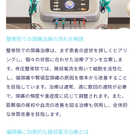
整骨院の施術で頭痛を根本改善
慢性的な頭痛に対応する整骨院の方法
微弱電流治療の効果を整骨院で確認
整骨院の治療で頭痛の頻度を軽減
整骨院での頭痛治療の流れを解説
セロトニン調整でストレスを減らす
整骨院での頭痛治療は、まず患者の症状を詳しくヒアリ
筋緊張を緩和する効果的な整骨院施術
ングし、個々の状態に合わせた治療プランを立案しま
寺庄整骨院での頭痛治療の費用と効果
す。寺庄整骨院では、微弱電流を用いて細胞を活性化
整骨院治療の費用と保険適用について
し、偏頭痛や緊張型頭痛の原因を根本から改善すること
頭痛治療の効果を最大化する整骨院
を目指しています。治療は通常、週に数回の通院が必要
整骨院での施術費用を詳しく解説
で、頭痛の頻度や重症度に応じて調整されます。また、
整骨院治療の効果を実感する方法
筋緊張の緩和や血流の改善を図る治療も併用し、全体的
な体質改善を目指します。
頭痛改善に向けた整骨院の費用対効果
セロトニン分泌を整える整骨院の施術
偏頭痛に効果的な微弱電流治療とは
寺庄整骨院で受けられる最新の頭痛治療