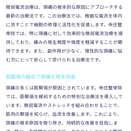
微弱電流治療は、頭痛の根本的な原因にアプローチする
整骨院での最新治療法を体験する
最新の治療法です。この治療法では、微細な電流を体内
偏頭痛に効く整骨院の治療とは
に流すことで細胞の修復と活性化を促進します。寺庄整
整骨院での治療法がもたらす効果
骨院では、特に頭痛に対して効果的な微弱電流治療を提
慢性頭痛の改善を目指す整骨院施術
供しており、痛みの発生頻度や強度を軽減することが期
整骨院での筋緊張緩和法を解説
待できます。また、副作用が少なく、慢性的な頭痛に悩
微弱電流で細胞を整える整骨院治療
む方にとって安心して受けられる治療法です。
寺庄整骨院での頭痛治療は効果があるのか
筋緊張の緩和で頭痛を根本改善
整骨院での治療効果を徹底検証
頭痛の多くは筋緊張が原因とされています。寺庄整骨院
偏頭痛を整骨院で根本改善する方法
では、筋緊張を緩和するための特別な治療法を導入して
整骨院の効果的な頭痛治療とは
います。微弱電流やストレッチを組み合わせることで、
整骨院で頭痛を治すためのアプローチ
筋肉の緊張を和らげ、血流を改善します。これにより、
セロトニンを整える整骨院治療の効果
頭痛の根本原因を取り除き、持続的な改善を目指しま
整骨院での頭痛改善の具体例を紹介