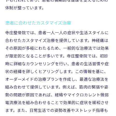
トも行われており、患者の長期的な健康を支えるための
地域の健康を守るための取り組み
体制が整っています。
寺庄整骨院のカスタマイズ治療で神経痛とさよ
なら
患者に合わせたカスタマイズ治療
個別診断で最適な治療を提供
寺庄整骨院では、患者一人一人の症状や生活スタイルに
患者の生活環境を考慮した施術
合わせたカスタマイズ治療を提供しています。神経痛は
カスタマイズ治療のメリット
その原因が多岐にわたるため、一般的な治療法では効果
患者様のニーズに応える治療法
が限定的となることが多いです。寺庄整骨院では、初診
治療計画の柔軟な調整
時に詳細なカウンセリングを行い、患者の生活習慣や症
患者の声を取り入れた治療改善
状の経緯を詳しくヒアリングします。この情報を基に、
オーダーメイドの治療プランを作成し、最適な治療法を
神経痛の症状を和らげる寺庄整骨院の効果的な
組み合わせて提供しています。例えば、筋肉の緊張や姿
施術法
勢の問題が原因であれば、経絡やマイクロカレント微弱
症状に応じた多様な施術法
電流療法を組み合わせることで効果的に症状を緩和させ
リハビリテーションとケア
ます。また、日常生活での姿勢改善やストレッチ指導も
患者の体に優しい施術方法