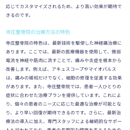
サポート
応じてカスタマイズされるため、より高い効果が期待で
最新治療技術の導入
きるのです。
専門知識を持ったスタッフ
寺庄整骨院の治療方法の特色
最新機器を活用した施術
寺庄整骨院の特色は、最新技術を駆使した神経痛治療に
治療効果を高めるための研究
あります。ここでは、最新の医療機器を使用して、微弱
教育と研修で技術を向上
電流を神経や筋肉に流すことで、痛みや炎症を根本から
患者様の声を反映した治療法
改善します。例えば、アキュスコープやマイオパルス
地域密着型の寺庄整骨院が神経痛治療に力を注
は、痛みの緩和だけでなく、細胞の修復を促進する効果
ぐ理由
があります。また、寺庄整骨院では、患者一人ひとりの
地域住民と整骨院の信頼関係
症状に合わせた治療プランを提供しています。これによ
患者様とのコミュニケーション
り、個々の患者のニーズに応じた最適な治療が可能とな
地域行事への参加とサポート
り、より早い回復が期待できるのです。さらに、最新治
療法の導入に加え、専門スタッフによる継続的なサポー
親しみやすいスタッフと雰囲気