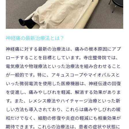
神経痛の根本原因を探る
患者一人ひとりに合わせた治療計画
根本原因にフォーカスした施術
神経痛の最新治療法とは？
長期的な改善を目指す治療法
継続的なモニタリングと調整
神経痛に対する最新の治療法は、痛みの根本原因にアプ
ローチすることを目標としています。寺庄整骨院では、
週末も通いやすい寺庄整骨院で神経痛を改善し
電気療法や物理療法といった治療法を組み合わせること
よう
が一般的です。特に、アキュスコープやマイオパルスと
週末営業の利便性
いった微弱電流を使用した医療機器は、神経伝達の回復
忙しい方にも通いやすい整骨院
を促進し、痛みやしびれを軽減、解消する効果がありま
予約システムと待ち時間の短縮
す。また、レメシス療法やハイチャージ治療といった新
家族全員で利用できる整骨院
しい方法も導入されており、これらは痛みやしびれの緩
リラックスできる環境と設備
和だけでなく、細胞の修復や炎症の軽減にも相乗効果が
最新技術と確かな知識で寺庄整骨院が神経痛を
期待できます。これらの治療法は、患者の症状や状態に