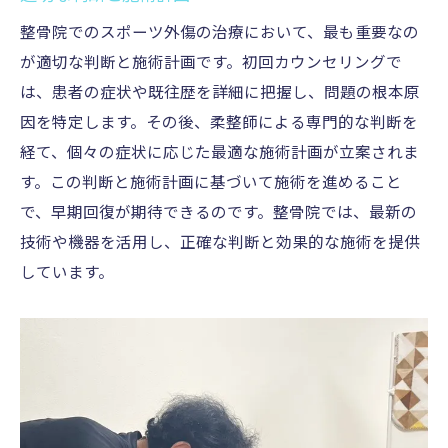
週末に集中治療を受けるメリット
整骨院でのスポーツ外傷の治療において、最も重要なの
急なケガへの迅速対応
が適切な判断と施術計画です。初回カウンセリングで
寺庄整骨院の予約システム
は、患者の症状や既往歴を詳細に把握し、問題の根本原
因を特定します。その後、柔整師による専門的な判断を
週末に受けるリハビリの効果
経て、個々の症状に応じた最適な施術計画が立案されま
時間を有効活用した治療プラン
す。この判断と施術計画に基づいて施術を進めること
整骨院でのスポーツ外傷治療一人ひとりに合わ
で、早期回復が期待できるのです。整骨院では、最新の
せたアプローチ
技術や機器を活用し、正確な判断と効果的な施術を提供
個別カウンセリングの重要性
しています。
オーダーメイド治療の流れ
患者のニーズに応じた施術
治療効果を高めるアプローチ
寺庄整骨院の症例紹介
治療後の生活指導