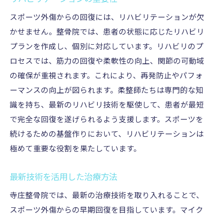
オーダーメイド施術の利点
患者の声と成功事例
スポーツ外傷からの回復には、リハビリテーションが欠
かせません。整骨院では、患者の状態に応じたリハビリ
スポーツ外傷に強い整骨院伊賀市と甲賀市で選
プランを作成し、個別に対応しています。リハビリのプ
ばれる理由
ロセスでは、筋力の回復や柔軟性の向上、関節の可動域
地域での評判と信頼性
の確保が重視されます。これにより、再発防止やパフォ
豊富な実績と経験
ーマンスの向上が図られます。柔整師たちは専門的な知
最新治療法の導入
識を持ち、最新のリハビリ技術を駆使して、患者が最短
患者中心の治療方針
で完全な回復を遂げられるよう支援します。スポーツを
伊賀市と甲賀市の患者事例
続けるための基盤作りにおいて、リハビリテーションは
地域イベントと整骨院の関わり
極めて重要な役割を果たしています。
最新技術を活用した治療方法
寺庄整骨院では、最新の治療技術を取り入れることで、
スポーツ外傷からの早期回復を目指しています。マイク