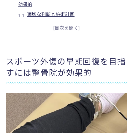
効果的
適切な判断と施術計画
リハビリテーションの重要性
最新技術を活用した治療方法
整骨院でのケアのメリット
専門家による個別対応
スポーツ外傷の早期回復を目指
アスリートにおすすめの整骨院
すには整骨院が効果的
甲賀市、伊賀市で信頼の整骨院スポーツ外傷の
最新治療法
地域密着の整骨院選び
寺庄整骨院の治療特徴
効果的なスポーツ外傷治療
最新設備を活用したリハビリ