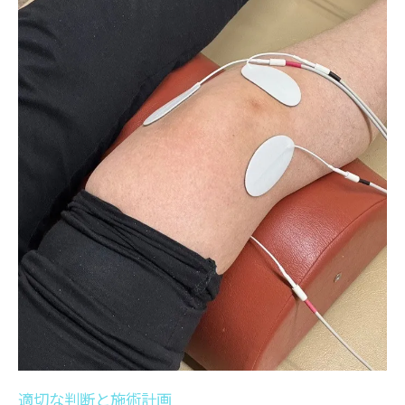
患者の声から見る信頼性
施術後のフォローアップ
スポーツ外傷のリスクを減らすために整骨院の
重要性
予防策と早期発見の方法
スポーツ外傷の一般的な原因
整骨院での定期チェックアップ
トレーニング(寺庄フィットネス)と整骨院の
連携
アスリート向けの予防プログラム
整骨院の役割と貢献
週末も対応可能な整骨院でスポーツ外傷を迅速
に治療
土日営業の利便性
適切な判断と施術計画