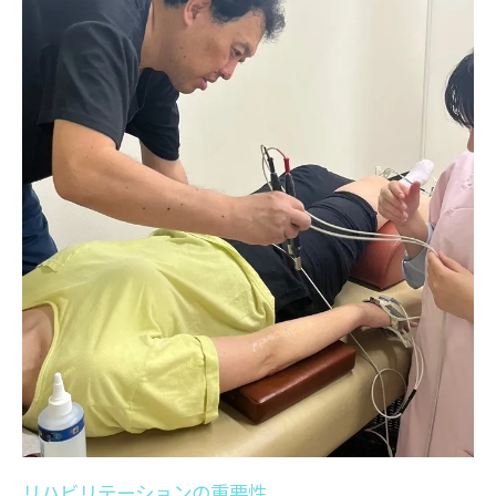
整骨院の土日営業スポーツ外傷への柔軟な対応
平日忙しい方への配慮
土日に利用できるメリット
リラックスした治療環境
整骨院の営業時間と予約方法
家族で通える整骨院
地域住民に愛される理由
整骨院で受けるオーダーメイド施術スポーツ外
傷の回復をサポート
一人ひとりに最適化された治療
最新の施術技術紹介
施術例とその効果
寺庄整骨院の治療哲学
リハビリテーションの重要性