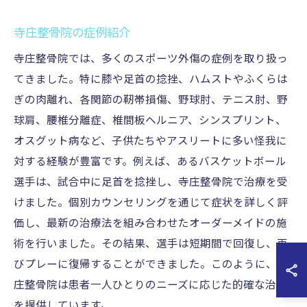
寺庄整骨院の症例紹介
寺庄整骨院では、多くのスポーツ外傷の症例を取り扱っ
てきました。特に膝や足首の捻挫、ハムストやふくらは
ぎの肉離れ、各関節の靭帯損傷、野球肘、テニス肘、野
球肩、腰椎分離症、椎間板ヘルニア、シンスプリント、
オスグット病など、子供たちやアスリートに多い怪我に
対する経験が豊富です。例えば、あるバスケットボール
選手は、試合中に足首を捻挫し、寺庄整骨院で治療を受
けました。個別カウンセリングを通じて症状を詳しく評
価し、最新の治療法を組み合わせたオーダーメイドの施
術を行いました。その結果、選手は短期間で回復し、再
びプレーに復帰することができました。このように、寺
庄整骨院は患者一人ひとりのニーズに応じた的確な治療
を提供しています。