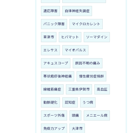
適応障害
自律神経失調症
パニック障害
マイクロカレント
草津市
ヒバマット
ソーマダイン
エレサス
マイオパルス
アキュスコープ
原因不明の痛み
帯状疱疹後神経痛
慢性疲労症候群
線維筋痛症
三重県伊賀市
高血圧
動脈硬化
認知症
うつ病
スポーツ外傷
頭痛
メニエール病
免疫力アップ
大津市