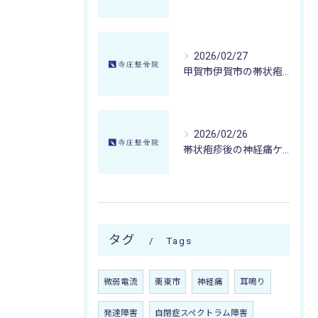
2026/02/27
甲賀市伊賀市の帯状疱疹後の神経痛が取れない時に寺庄整骨院が提案する微弱電流治療とケア法
2026/02/26
帯状疱疹後の神経痛ケアに寺庄整骨院ができること甲賀市湖南市エリアの実践事例
タグ
Tags
微弱電流
栗東市
神経痛
耳鳴り
発達障害
自閉症スペクトラム障害