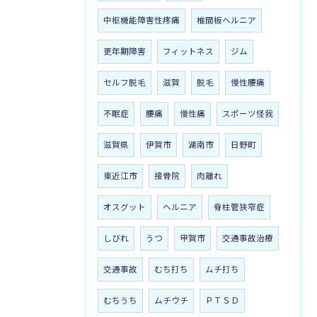
中枢機能障害性疼痛
椎間板ヘルニア
更年期障害
フィットネス
ジム
セルフ脱毛
滋賀
脱毛
慢性腰痛
不眠症
腰痛
慢性痛
スポーツ怪我
滋賀県
伊賀市
湖南市
日野町
東近江市
接骨院
肉離れ
オスグット
ヘルニア
脊柱管狭窄症
しびれ
うつ
甲賀市
交通事故治療
交通事故
むち打ち
ムチ打ち
むちうち
ムチウチ
ＰＴＳＤ