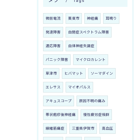
タグ
Tags
微弱電流
栗東市
神経痛
耳鳴り
発達障害
自閉症スペクトラム障害
適応障害
自律神経失調症
パニック障害
マイクロカレント
草津市
ヒバマット
ソーマダイン
エレサス
マイオパルス
アキュスコープ
原因不明の痛み
帯状疱疹後神経痛
慢性疲労症候群
線維筋痛症
三重県伊賀市
高血圧