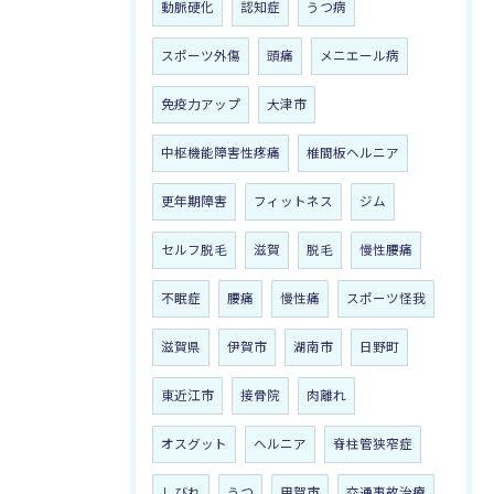
動脈硬化
認知症
うつ病
スポーツ外傷
頭痛
メニエール病
免疫力アップ
大津市
中枢機能障害性疼痛
椎間板ヘルニア
更年期障害
フィットネス
ジム
セルフ脱毛
滋賀
脱毛
慢性腰痛
不眠症
腰痛
慢性痛
スポーツ怪我
滋賀県
伊賀市
湖南市
日野町
東近江市
接骨院
肉離れ
オスグット
ヘルニア
脊柱管狭窄症
しびれ
うつ
甲賀市
交通事故治療