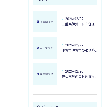
Posts
2026/02/27
三重県伊賀市にお住まいの方が冷え性改善を目指すなら甲賀市寺庄整骨院の微弱電流治療が選ばれる理由
2026/02/27
甲賀市伊賀市の帯状疱疹後の神経痛が取れない時に寺庄整骨院が提案する微弱電流治療とケア法
2026/02/26
帯状疱疹後の神経痛ケアに寺庄整骨院ができること甲賀市湖南市エリアの実践事例