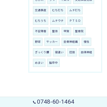
交通事故
むち打ち
ムチ打ち
むちうち
ムチウチ
ＰＴＳＤ
不安障害
整体
甲賀
整骨院
野球
サッカー
坐骨神経痛
慢性
ぎっくり腰
寝違い
捻挫
自律神経
めまい
脳卒中
0748-60-1464