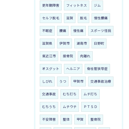
更年期障害
フィットネス
ジム
セルフ脱毛
滋賀
脱毛
慢性腰痛
不眠症
腰痛
慢性痛
スポーツ怪我
滋賀県
伊賀市
湖南市
日野町
東近江市
接骨院
肉離れ
オスグット
ヘルニア
脊柱管狭窄症
しびれ
うつ
甲賀市
交通事故治療
交通事故
むち打ち
ムチ打ち
むちうち
ムチウチ
ＰＴＳＤ
不安障害
整体
甲賀
整骨院