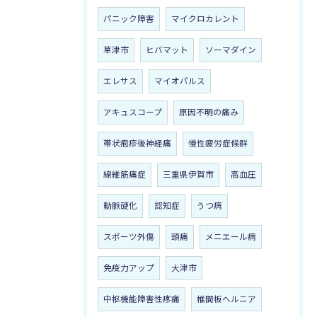
パニック障害
マイクロカレント
草津市
ヒバマット
ソーマダイン
エレサス
マイオパルス
アキュスコープ
原因不明の痛み
帯状疱疹後神経痛
慢性疲労症候群
線維筋痛症
三重県伊賀市
高血圧
動脈硬化
認知症
うつ病
スポーツ外傷
頭痛
メニエール病
免疫力アップ
大津市
中枢機能障害性疼痛
椎間板ヘルニア