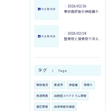
2026/02/26
帯状疱疹後の神経痛ケアに寺庄整骨院ができること甲賀市湖南市エリアの実践事例
2026/02/24
整骨院と接骨院で冷え性改善を目指す三重県伊賀市対応の微弱電流治療の実例
タグ
Tags
微弱電流
栗東市
神経痛
耳鳴り
発達障害
自閉症スペクトラム障害
適応障害
自律神経失調症