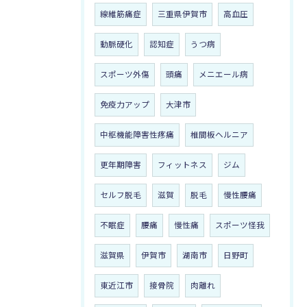
線維筋痛症
三重県伊賀市
高血圧
動脈硬化
認知症
うつ病
スポーツ外傷
頭痛
メニエール病
免疫力アップ
大津市
中枢機能障害性疼痛
椎間板ヘルニア
更年期障害
フィットネス
ジム
セルフ脱毛
滋賀
脱毛
慢性腰痛
不眠症
腰痛
慢性痛
スポーツ怪我
滋賀県
伊賀市
湖南市
日野町
東近江市
接骨院
肉離れ