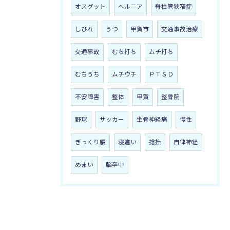
オスグット
ヘルニア
脊柱管狭窄症
しびれ
うつ
甲賀市
交通事故治療
交通事故
むち打ち
ムチ打ち
むちうち
ムチウチ
ＰＴＳＤ
不安障害
整体
甲賀
整骨院
野球
サッカー
坐骨神経痛
慢性
ぎっくり腰
寝違い
捻挫
自律神経
めまい
脳卒中