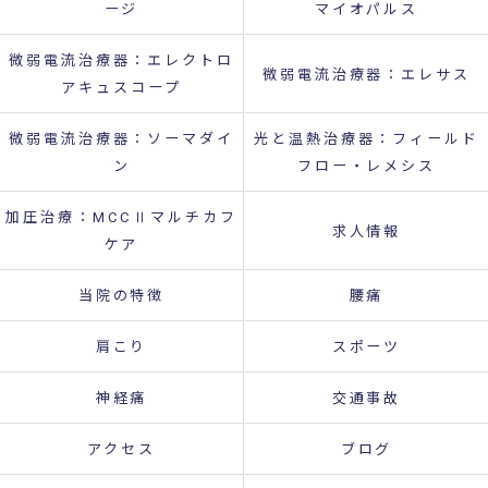
ージ
マイオパルス
微弱電流治療器：エレクトロ
微弱電流治療器：エレサス
アキュスコープ
微弱電流治療器：ソーマダイ
光と温熱治療器：フィールド
ン
フロー・レメシス
加圧治療：MCCⅡマルチカフ
求人情報
ケア
当院の特徴
腰痛
肩こり
スポーツ
神経痛
交通事故
アクセス
ブログ