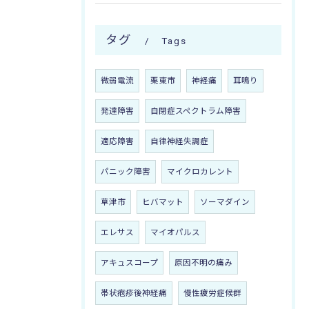
タグ
Tags
微弱電流
栗東市
神経痛
耳鳴り
発達障害
自閉症スペクトラム障害
適応障害
自律神経失調症
パニック障害
マイクロカレント
草津市
ヒバマット
ソーマダイン
エレサス
マイオパルス
アキュスコープ
原因不明の痛み
帯状疱疹後神経痛
慢性疲労症候群