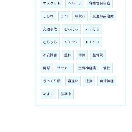
オスグット
ヘルニア
脊柱管狭窄症
しびれ
うつ
甲賀市
交通事故治療
交通事故
むち打ち
ムチ打ち
むちうち
ムチウチ
ＰＴＳＤ
不安障害
整体
甲賀
整骨院
野球
サッカー
坐骨神経痛
慢性
ぎっくり腰
寝違い
捻挫
自律神経
めまい
脳卒中