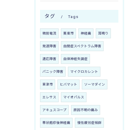
タグ
Tags
微弱電流
栗東市
神経痛
耳鳴り
発達障害
自閉症スペクトラム障害
適応障害
自律神経失調症
パニック障害
マイクロカレント
草津市
ヒバマット
ソーマダイン
エレサス
マイオパルス
アキュスコープ
原因不明の痛み
帯状疱疹後神経痛
慢性疲労症候群