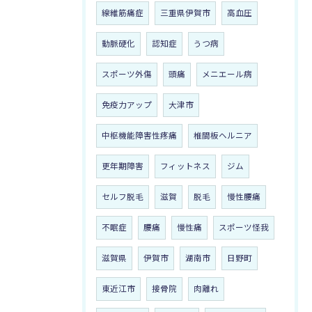
線維筋痛症
三重県伊賀市
高血圧
動脈硬化
認知症
うつ病
スポーツ外傷
頭痛
メニエール病
免疫力アップ
大津市
中枢機能障害性疼痛
椎間板ヘルニア
更年期障害
フィットネス
ジム
セルフ脱毛
滋賀
脱毛
慢性腰痛
不眠症
腰痛
慢性痛
スポーツ怪我
滋賀県
伊賀市
湖南市
日野町
東近江市
接骨院
肉離れ