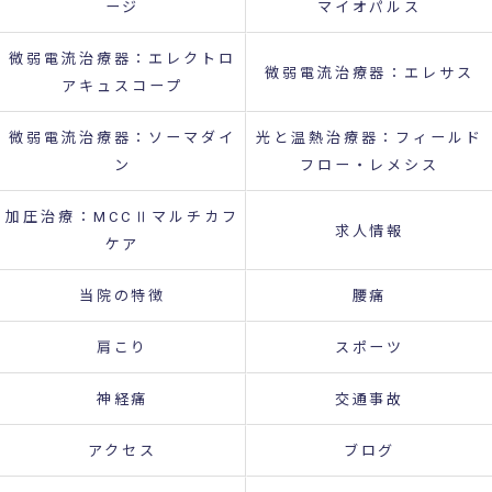
ージ
マイオパルス
微弱電流治療器：エレクトロ
微弱電流治療器：エレサス
アキュスコープ
微弱電流治療器：ソーマダイ
光と温熱治療器：フィールド
ン
フロー・レメシス
加圧治療：MCCⅡマルチカフ
求人情報
ケア
当院の特徴
腰痛
肩こり
スポーツ
神経痛
交通事故
アクセス
ブログ