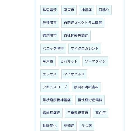
微弱電流
栗東市
神経痛
耳鳴り
発達障害
自閉症スペクトラム障害
適応障害
自律神経失調症
パニック障害
マイクロカレント
草津市
ヒバマット
ソーマダイン
エレサス
マイオパルス
アキュスコープ
原因不明の痛み
帯状疱疹後神経痛
慢性疲労症候群
線維筋痛症
三重県伊賀市
高血圧
動脈硬化
認知症
うつ病