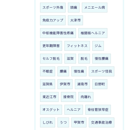
スポーツ外傷
頭痛
メニエール病
免疫力アップ
大津市
中枢機能障害性疼痛
椎間板ヘルニア
更年期障害
フィットネス
ジム
セルフ脱毛
滋賀
脱毛
慢性腰痛
不眠症
腰痛
慢性痛
スポーツ怪我
滋賀県
伊賀市
湖南市
日野町
東近江市
接骨院
肉離れ
オスグット
ヘルニア
脊柱管狭窄症
しびれ
うつ
甲賀市
交通事故治療