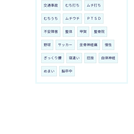
交通事故
むち打ち
ムチ打ち
むちうち
ムチウチ
ＰＴＳＤ
不安障害
整体
甲賀
整骨院
野球
サッカー
坐骨神経痛
慢性
ぎっくり腰
寝違い
捻挫
自律神経
めまい
脳卒中