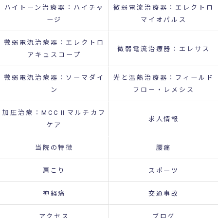
ハイトーン治療器：ハイチャ
微弱電流治療器：エレクトロ
ージ
マイオパルス
微弱電流治療器：エレクトロ
微弱電流治療器：エレサス
アキュスコープ
微弱電流治療器：ソーマダイ
光と温熱治療器：フィールド
ン
フロー・レメシス
加圧治療：MCCⅡマルチカフ
求人情報
ケア
当院の特徴
腰痛
肩こり
スポーツ
神経痛
交通事故
アクセス
ブログ