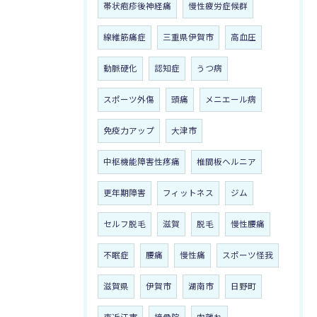
帯状疱疹後神経痛
慢性疲労症候群
線維筋痛症
三重県伊賀市
高血圧
動脈硬化
認知症
うつ病
スポーツ外傷
頭痛
メニエール病
免疫力アップ
大津市
中枢機能障害性疼痛
椎間板ヘルニア
更年期障害
フィットネス
ジム
セルフ脱毛
滋賀
脱毛
慢性腰痛
不眠症
腰痛
慢性痛
スポーツ怪我
滋賀県
伊賀市
湖南市
日野町