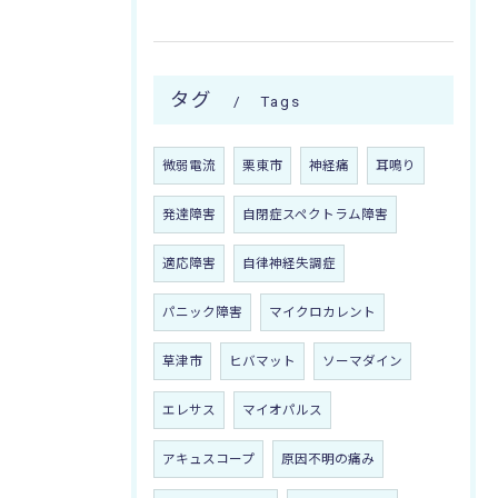
タグ
Tags
微弱電流
栗東市
神経痛
耳鳴り
発達障害
自閉症スペクトラム障害
適応障害
自律神経失調症
パニック障害
マイクロカレント
草津市
ヒバマット
ソーマダイン
エレサス
マイオパルス
アキュスコープ
原因不明の痛み