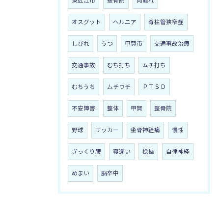
東近江市
接骨院
肉離れ
オスグット
ヘルニア
脊柱管狭窄症
しびれ
うつ
甲賀市
交通事故治療
交通事故
むち打ち
ムチ打ち
むちうち
ムチウチ
ＰＴＳＤ
不安障害
整体
甲賀
整骨院
野球
サッカー
坐骨神経痛
慢性
ぎっくり腰
寝違い
捻挫
自律神経
めまい
脳卒中