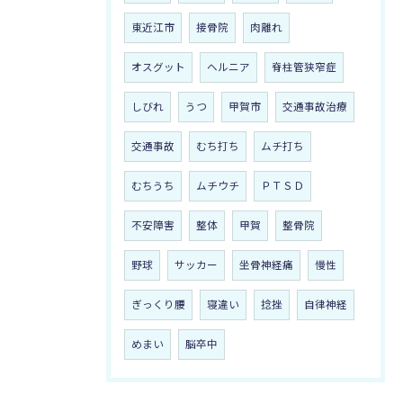
東近江市
接骨院
肉離れ
オスグット
ヘルニア
脊柱管狭窄症
しびれ
うつ
甲賀市
交通事故治療
交通事故
むち打ち
ムチ打ち
むちうち
ムチウチ
ＰＴＳＤ
不安障害
整体
甲賀
整骨院
野球
サッカー
坐骨神経痛
慢性
ぎっくり腰
寝違い
捻挫
自律神経
めまい
脳卒中