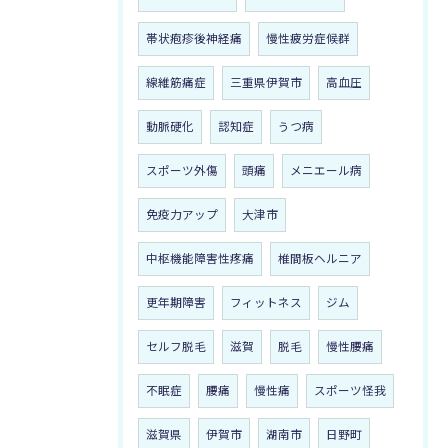
帯状疱疹後神経痛
慢性疲労症候群
線維筋痛症
三重県伊賀市
高血圧
動脈硬化
認知症
うつ病
スポーツ外傷
頭痛
メニエール病
免疫力アップ
大津市
中枢機能障害性疼痛
椎間板ヘルニア
更年期障害
フィットネス
ジム
セルフ脱毛
滋賀
脱毛
慢性腰痛
不眠症
腰痛
慢性痛
スポーツ怪我
滋賀県
伊賀市
湖南市
日野町