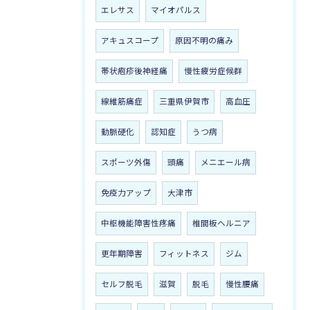
エレサス
マイオパルス
アキュスコープ
原因不明の痛み
帯状疱疹後神経痛
慢性疲労症候群
線維筋痛症
三重県伊賀市
高血圧
動脈硬化
認知症
うつ病
スポーツ外傷
頭痛
メニエール病
免疫力アップ
大津市
中枢機能障害性疼痛
椎間板ヘルニア
更年期障害
フィットネス
ジム
セルフ脱毛
滋賀
脱毛
慢性腰痛