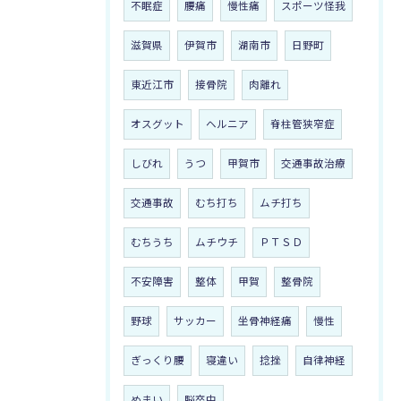
不眠症
腰痛
慢性痛
スポーツ怪我
滋賀県
伊賀市
湖南市
日野町
東近江市
接骨院
肉離れ
オスグット
ヘルニア
脊柱管狭窄症
しびれ
うつ
甲賀市
交通事故治療
交通事故
むち打ち
ムチ打ち
むちうち
ムチウチ
ＰＴＳＤ
不安障害
整体
甲賀
整骨院
野球
サッカー
坐骨神経痛
慢性
ぎっくり腰
寝違い
捻挫
自律神経
めまい
脳卒中