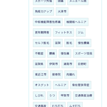
スポーツ外傷
頭痛
メニエール病
免疫力アップ
大津市
中枢機能障害性疼痛
椎間板ヘルニア
更年期障害
フィットネス
ジム
セルフ脱毛
滋賀
脱毛
慢性腰痛
不眠症
腰痛
慢性痛
スポーツ怪我
滋賀県
伊賀市
湖南市
日野町
東近江市
接骨院
肉離れ
オスグット
ヘルニア
脊柱管狭窄症
しびれ
うつ
甲賀市
交通事故治療
交通事故
むち打ち
ムチ打ち