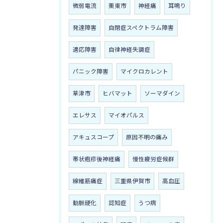
微弱電流
栗東市
神経痛
耳鳴り
発達障害
自閉症スペクトラム障害
適応障害
自律神経失調症
パニック障害
マイクロカレント
草津市
ヒバマット
ソーマダイン
エレサス
マイオパルス
アキュスコープ
原因不明の痛み
帯状疱疹後神経痛
慢性疲労症候群
線維筋痛症
三重県伊賀市
高血圧
動脈硬化
認知症
うつ病