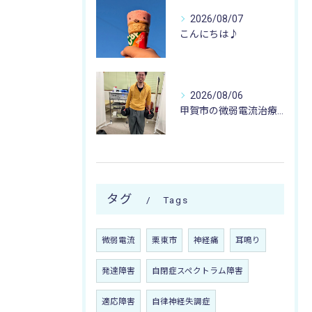
2026/08/07
こんにちは♪
2026/08/06
甲賀市の微弱電流治療なら寺庄整骨院へ🚴🏻‍♂️
タグ
Tags
微弱電流
栗東市
神経痛
耳鳴り
発達障害
自閉症スペクトラム障害
適応障害
自律神経失調症