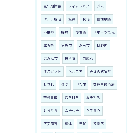
更年期障害
フィットネス
ジム
セルフ脱毛
滋賀
脱毛
慢性腰痛
不眠症
腰痛
慢性痛
スポーツ怪我
滋賀県
伊賀市
湖南市
日野町
東近江市
接骨院
肉離れ
オスグット
ヘルニア
脊柱管狭窄症
しびれ
うつ
甲賀市
交通事故治療
交通事故
むち打ち
ムチ打ち
むちうち
ムチウチ
ＰＴＳＤ
不安障害
整体
甲賀
整骨院