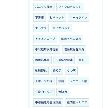
パニック障害
マイクロカレント
草津市
ヒバマット
ソーマダイン
エレサス
マイオパルス
アキュスコープ
原因不明の痛み
帯状疱疹後神経痛
慢性疲労症候群
線維筋痛症
三重県伊賀市
高血圧
動脈硬化
認知症
うつ病
スポーツ外傷
頭痛
メニエール病
免疫力アップ
大津市
中枢機能障害性疼痛
椎間板ヘルニア