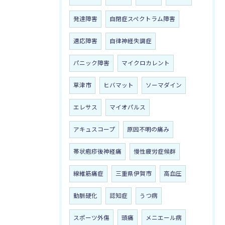
発達障害
自閉症スペクトラム障害
適応障害
自律神経失調症
パニック障害
マイクロカレント
草津市
ヒバマット
ソーマダイン
エレサス
マイオパルス
アキュスコープ
原因不明の痛み
帯状疱疹後神経痛
慢性疲労症候群
線維筋痛症
三重県伊賀市
高血圧
動脈硬化
認知症
うつ病
スポーツ外傷
頭痛
メニエール病