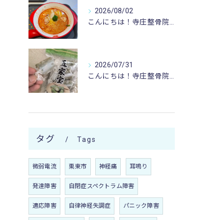
2026/08/02
こんにちは！寺庄整骨院のスタッフです！
2026/07/31
こんにちは！寺庄整骨院のスタッフです🎐
タグ
Tags
微弱電流
栗東市
神経痛
耳鳴り
発達障害
自閉症スペクトラム障害
適応障害
自律神経失調症
パニック障害