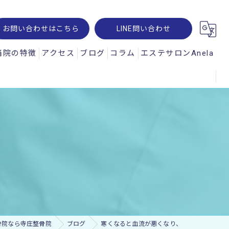
お問い合わせはこちら
LINE問い合わせ
当院の特徴
アクセス
ブログ
コラム
エステサロンAnela
腰痛
オパルス
肩こり
ュスコープ
スポーツ
、
神経痛
交通事故
ー・レメシス
骨院なら寺庄整骨院
ブログ
寒くなると血流が悪くなり、