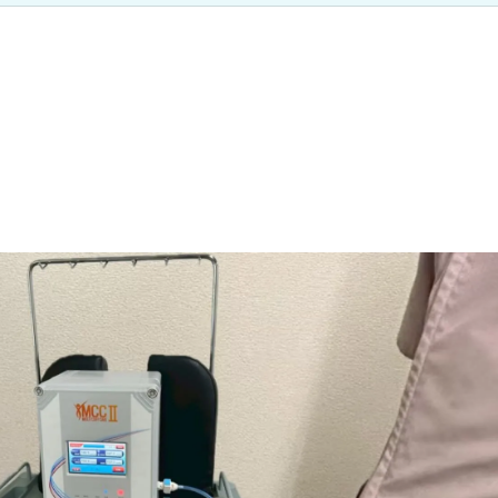
加圧治療：MCCⅡマルチカフケ