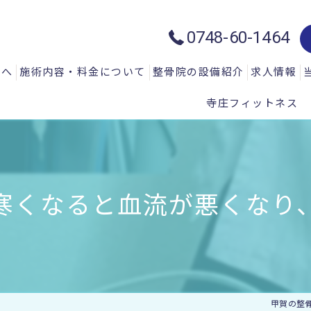
0748-60-1464
方へ
施術内容・料金について
整骨院の設備紹介
求人情報
寺庄フィットネス
質問
一般施術メニュー
ハイトーン治療器：ハイチャージ
声
微弱電流治療器：エレクトロマイ
微弱電流治療器：エレクトロアキ
寒くなると血流が悪くなり
微弱電流治療器：エレサス
微弱電流治療器：ソーマダイン
光と温熱治療器：フィールドフロ
甲賀の整