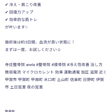
✔ 冷え・肩こり改善
✔ 回復力アップ
✔ 効率的な筋トレ
が叶います✨
施術後は約3日間、血流が良い状態に！
まずは一度、お試しください☺️⁡
寺庄整骨院 anela #整骨院 #接骨院 #冷え性改善 治し方
微弱電流 マイクロカレント 効果 運動通電 加圧 滋賀 近く
甲賀市 甲賀町 甲南町 水口町 土山町 信楽町 日野町 伊賀
市 土日営業 夜の営業
整骨院