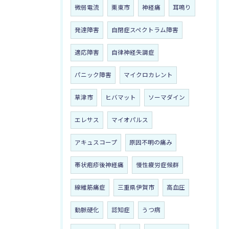
微弱電流
栗東市
神経痛
耳鳴り
発達障害
自閉症スペクトラム障害
適応障害
自律神経失調症
パニック障害
マイクロカレント
草津市
ヒバマット
ソーマダイン
エレサス
マイオパルス
アキュスコープ
原因不明の痛み
帯状疱疹後神経痛
慢性疲労症候群
線維筋痛症
三重県伊賀市
高血圧
動脈硬化
認知症
うつ病