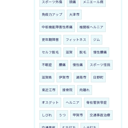
スポーツ外傷
頭痛
メニエール病
免疫力アップ
大津市
中枢機能障害性疼痛
椎間板ヘルニア
更年期障害
フィットネス
ジム
セルフ脱毛
滋賀
脱毛
慢性腰痛
不眠症
腰痛
慢性痛
スポーツ怪我
滋賀県
伊賀市
湖南市
日野町
東近江市
接骨院
肉離れ
オスグット
ヘルニア
脊柱管狭窄症
しびれ
うつ
甲賀市
交通事故治療
交通事故
むち打ち
ムチ打ち