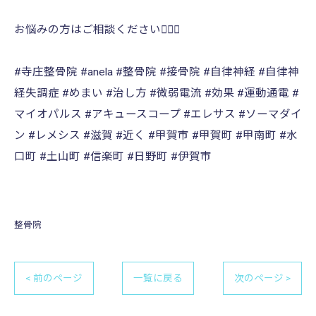
お悩みの方はご相談ください💁🏻‍♂️
#寺庄整骨院 #anela #整骨院 #接骨院 #自律神経 #自律神
経失調症 #めまい #治し方 #微弱電流 #効果 #運動通電 #
マイオパルス #アキュースコープ #エレサス #ソーマダイ
ン #レメシス #滋賀 #近く #甲賀市 #甲賀町 #甲南町 #水
口町 #土山町 #信楽町 #日野町 #伊賀市
整骨院
< 前のページ
一覧に戻る
次のページ >