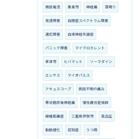
微弱電流
栗東市
神経痛
耳鳴り
発達障害
自閉症スペクトラム障害
適応障害
自律神経失調症
パニック障害
マイクロカレント
草津市
ヒバマット
ソーマダイン
エレサス
マイオパルス
アキュスコープ
原因不明の痛み
帯状疱疹後神経痛
慢性疲労症候群
線維筋痛症
三重県伊賀市
高血圧
動脈硬化
認知症
うつ病