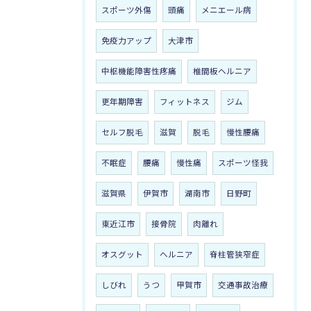
スポーツ外傷
頭痛
メニエール病
免疫力アップ
大津市
中枢機能障害性疼痛
椎間板ヘルニア
更年期障害
フィットネス
ジム
セルフ脱毛
滋賀
脱毛
慢性腰痛
不眠症
腰痛
慢性痛
スポーツ怪我
滋賀県
伊賀市
湖南市
日野町
東近江市
接骨院
肉離れ
オスグット
ヘルニア
脊柱管狭窄症
しびれ
うつ
甲賀市
交通事故治療