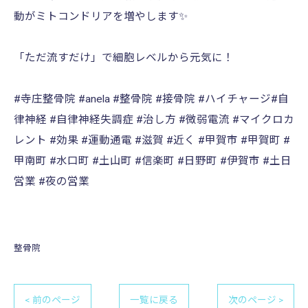
動がミトコンドリアを増やします✨
「ただ流すだけ」で細胞レベルから元気に！
#寺庄整骨院 #anela #整骨院 #接骨院 #ハイチャージ#自
律神経 #自律神経失調症 #治し方 #微弱電流 #マイクロカ
レント #効果 #運動通電 #滋賀 #近く #甲賀市 #甲賀町 #
甲南町 #水口町 #土山町 #信楽町 #日野町 #伊賀市 #土日
営業 #夜の営業
整骨院
< 前のページ
一覧に戻る
次のページ >