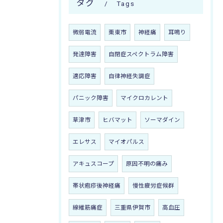
タグ
Tags
微弱電流
栗東市
神経痛
耳鳴り
発達障害
自閉症スペクトラム障害
適応障害
自律神経失調症
パニック障害
マイクロカレント
草津市
ヒバマット
ソーマダイン
エレサス
マイオパルス
アキュスコープ
原因不明の痛み
帯状疱疹後神経痛
慢性疲労症候群
線維筋痛症
三重県伊賀市
高血圧