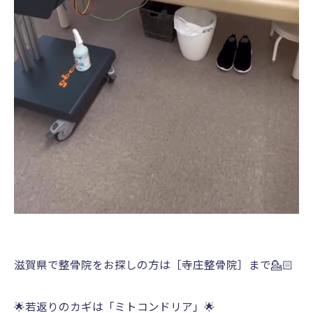
滋賀県で整骨院をお探しの方は［寺庄整骨院］まで💁🏻
🌟若返りのカギは「ミトコンドリア」🌟