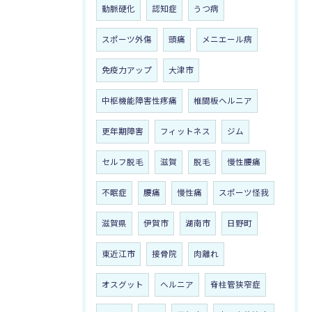
動脈硬化
認知症
うつ病
スポーツ外傷
頭痛
メニエール病
免疫力アップ
大津市
中枢機能障害性疼痛
椎間板ヘルニア
更年期障害
フィットネス
ジム
セルフ脱毛
滋賀
脱毛
慢性腰痛
不眠症
腰痛
慢性痛
スポーツ怪我
滋賀県
伊賀市
湖南市
日野町
東近江市
接骨院
肉離れ
オスグット
ヘルニア
脊柱管狭窄症