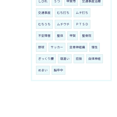
しびれ
うつ
甲賀市
交通事故治療
交通事故
むち打ち
ムチ打ち
むちうち
ムチウチ
ＰＴＳＤ
不安障害
整体
甲賀
整骨院
野球
サッカー
坐骨神経痛
慢性
ぎっくり腰
寝違い
捻挫
自律神経
めまい
脳卒中