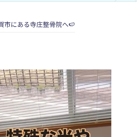
加圧治療：MCCⅡマルチカフケ
賀市にある寺庄整骨院へ🍉