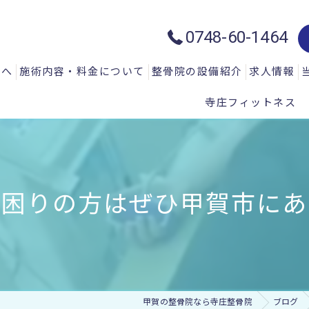
0748-60-1464
方へ
施術内容・料金について
整骨院の設備紹介
求人情報
寺庄フィットネス
質問
一般施術メニュー
ハイトーン治療器：ハイチャージ
声
微弱電流治療器：エレクトロマイ
微弱電流治療器：エレクトロアキ
困りの方はぜひ甲賀市にあ
微弱電流治療器：エレサス
微弱電流治療器：ソーマダイン
光と温熱治療器：フィールドフロ
甲賀の整骨院なら寺庄整骨院
ブログ