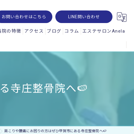
お問い合わせはこちら
LINE問い合わせ
当院の特徴
アクセス
ブログ
コラム
エステサロンAnela
腰痛
オパルス
肩こり
ュスコープ
スポーツ
る寺庄整骨院へ🍉
神経痛
交通事故
ー・レメシス
肩こりや腰痛にお困りの方はぜひ甲賀市にある寺庄整骨院へ🍉