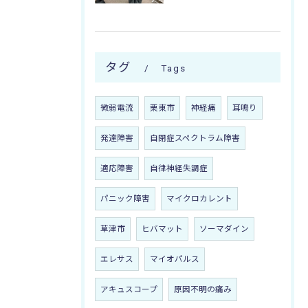
タグ
Tags
微弱電流
栗東市
神経痛
耳鳴り
発達障害
自閉症スペクトラム障害
適応障害
自律神経失調症
パニック障害
マイクロカレント
草津市
ヒバマット
ソーマダイン
エレサス
マイオパルス
アキュスコープ
原因不明の痛み