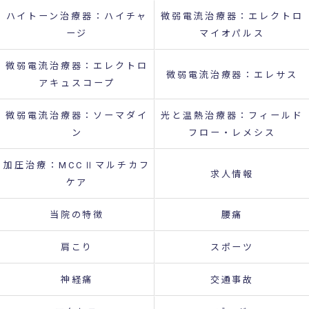
ハイトーン治療器：ハイチャ
微弱電流治療器：エレクトロ
ージ
マイオパルス
微弱電流治療器：エレクトロ
微弱電流治療器：エレサス
アキュスコープ
微弱電流治療器：ソーマダイ
光と温熱治療器：フィールド
ン
フロー・レメシス
加圧治療：MCCⅡマルチカフ
求人情報
ケア
当院の特徴
腰痛
肩こり
スポーツ
神経痛
交通事故