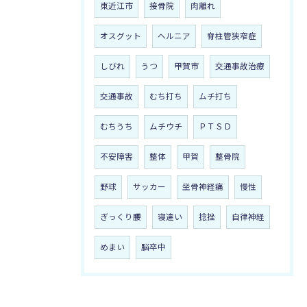
東近江市
接骨院
肉離れ
オスグット
ヘルニア
脊柱管狭窄症
しびれ
うつ
甲賀市
交通事故治療
交通事故
むち打ち
ムチ打ち
むちうち
ムチウチ
ＰＴＳＤ
不安障害
整体
甲賀
整骨院
野球
サッカー
坐骨神経痛
慢性
ぎっくり腰
寝違い
捻挫
自律神経
めまい
脳卒中