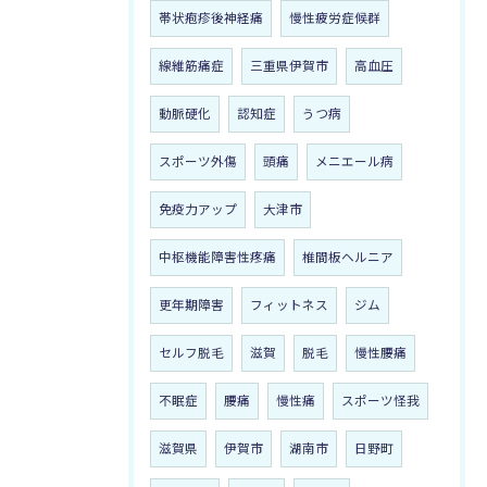
帯状疱疹後神経痛
慢性疲労症候群
線維筋痛症
三重県伊賀市
高血圧
動脈硬化
認知症
うつ病
スポーツ外傷
頭痛
メニエール病
免疫力アップ
大津市
中枢機能障害性疼痛
椎間板ヘルニア
更年期障害
フィットネス
ジム
セルフ脱毛
滋賀
脱毛
慢性腰痛
不眠症
腰痛
慢性痛
スポーツ怪我
滋賀県
伊賀市
湖南市
日野町