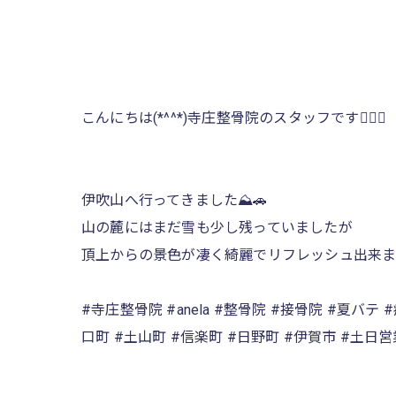
こんにちは(*^^*)寺庄整骨院のスタッフです🙋🏻‍♀️
伊吹山へ行ってきました⛰️🚗
山の麓にはまだ雪も少し残っていましたが
頂上からの景色が凄く綺麗でリフレッシュ出来ま
#寺庄整骨院 #anela #整骨院 #接骨院 #夏バテ
口町 #土山町 #信楽町 #日野町 #伊賀市 #土日