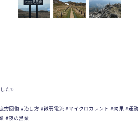
した✨
 #疲労回復 #治し方 #微弱電流 #マイクロカレント #効果 #運動
営業 #夜の営業