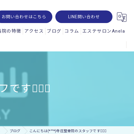
お問い合わせはこちら
LINE問い合わせ
当院の特徴
アクセス
ブログ
コラム
エステサロンAnela
腰痛
オパルス
肩こり
ュスコープ
スポーツ
🙋🏻‍♀️
神経痛
交通事故
ー・レメシス
院
ブログ
こんにちは(*^^*)寺庄整骨院のスタッフです🙋🏻‍♀️