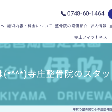
0748-60-1464
方へ
施術内容・料金について
整骨院の設備紹介
求人情報
寺庄フィットネス
質問
一般施術メニュー
ハイトーン治療器：ハイチャージ
声
微弱電流治療器：エレクトロマイ
微弱電流治療器：エレクトロアキ
*^^*)寺庄整骨院のスタッフです
微弱電流治療器：エレサス
微弱電流治療器：ソーマダイン
光と温熱治療器：フィールドフロ
甲賀の整骨院なら寺庄整骨