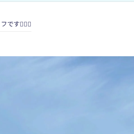
加圧治療：MCCⅡマルチカフケ
す🙋🏻‍♀️