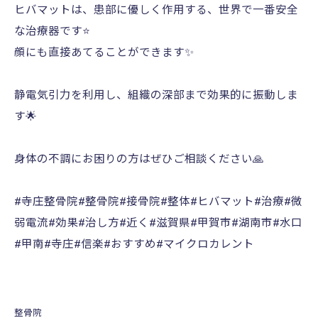
ヒバマットは、患部に優しく作用する、世界で一番安全
な治療器です⭐️
顔にも直接あてることができます✨
静電気引力を利用し、組織の深部まで効果的に振動しま
す🌟
身体の不調にお困りの方はぜひご相談ください🙏
#寺庄整骨院#整骨院#接骨院#整体#ヒバマット#治療#微
弱電流#効果#治し方#近く#滋賀県#甲賀市#湖南市#水口
#甲南#寺庄#信楽#おすすめ#マイクロカレント
整骨院