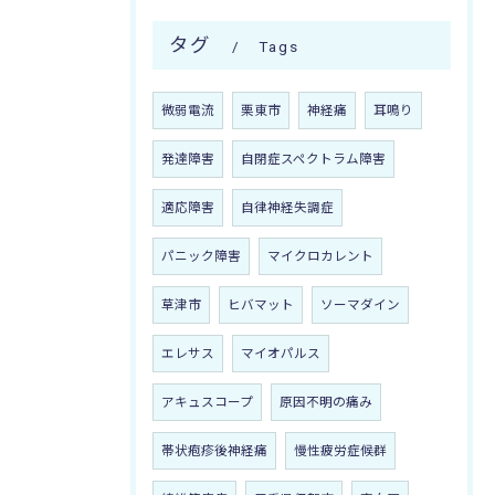
タグ
Tags
微弱電流
栗東市
神経痛
耳鳴り
発達障害
自閉症スペクトラム障害
適応障害
自律神経失調症
パニック障害
マイクロカレント
草津市
ヒバマット
ソーマダイン
エレサス
マイオパルス
アキュスコープ
原因不明の痛み
帯状疱疹後神経痛
慢性疲労症候群