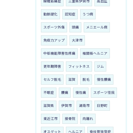
線維筋痛症
三重県伊賀市
高血圧
動脈硬化
認知症
うつ病
スポーツ外傷
頭痛
メニエール病
免疫力アップ
大津市
中枢機能障害性疼痛
椎間板ヘルニア
更年期障害
フィットネス
ジム
セルフ脱毛
滋賀
脱毛
慢性腰痛
不眠症
腰痛
慢性痛
スポーツ怪我
滋賀県
伊賀市
湖南市
日野町
東近江市
接骨院
肉離れ
オスグット
ヘルニア
脊柱管狭窄症