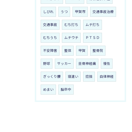
しびれ
うつ
甲賀市
交通事故治療
交通事故
むち打ち
ムチ打ち
むちうち
ムチウチ
ＰＴＳＤ
不安障害
整体
甲賀
整骨院
野球
サッカー
坐骨神経痛
慢性
ぎっくり腰
寝違い
捻挫
自律神経
めまい
脳卒中