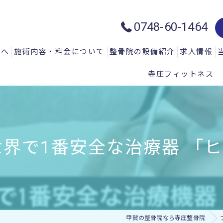
0748-60-1464
方へ
施術内容・料金について
整骨院の設備紹介
求人情報
寺庄フィットネス
質問
一般施術メニュー
ハイトーン治療器：ハイチャージ
声
微弱電流治療器：エレクトロマイ
微弱電流治療器：エレクトロアキ
界で1番安全な治療器 「ヒ
微弱電流治療器：エレサス
微弱電流治療器：ソーマダイン
光と温熱治療器：フィールドフロ
甲賀の整骨院なら寺庄整骨院