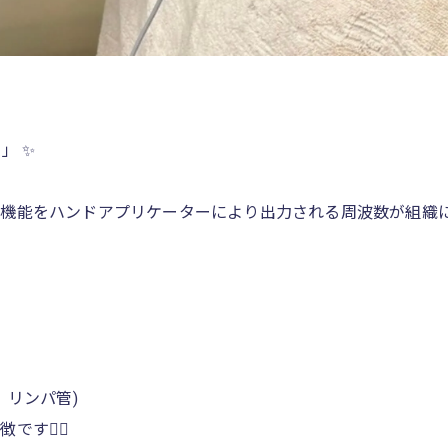
 ✨️
機能をハンドアプリケーターにより出力される周波数が組織に
、リンパ管)
です✍🏻