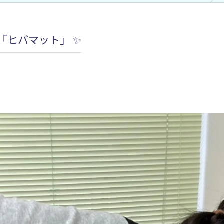
加圧治療：MCCⅡマルチカフケ
「ヒバマット」 ✨️