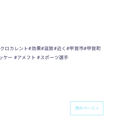
イクロカレント#効果#滋賀#近く#甲賀市#甲賀町
ッケー #アメフト #スポーツ選手
次のページ >