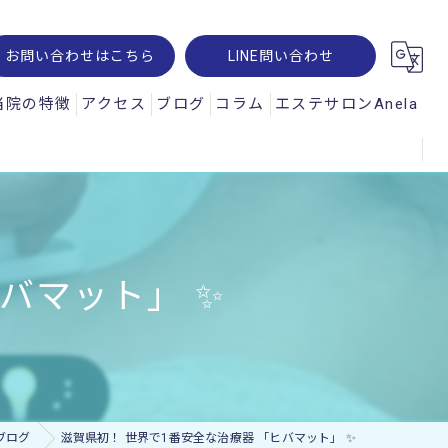
お問い合わせはこちら
LINE問い合わせ
当院の特徴
アクセス
ブログ
コラム
エステサロンAnela
腰痛
オパルス
肩こり
ュスコープ
スポーツ
バマット」 ✨️
神経痛
交通事故
ー・レメシス
ブログ
滋賀県初！ 世界で1番安全な治療器 「ヒバマット」 ✨️