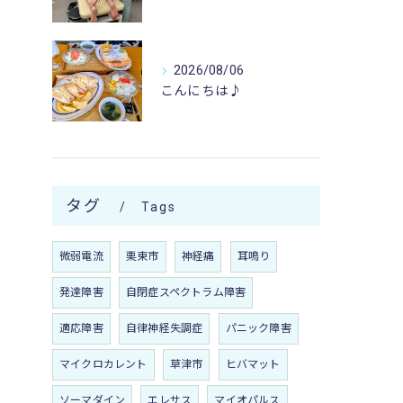
2026/08/06
こんにちは♪
タグ
Tags
微弱電流
栗東市
神経痛
耳鳴り
発達障害
自閉症スペクトラム障害
適応障害
自律神経失調症
パニック障害
マイクロカレント
草津市
ヒバマット
ソーマダイン
エレサス
マイオパルス