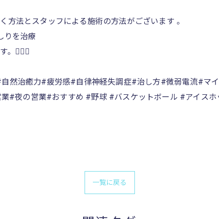
く方法とスタッフによる施術の方法がございます 。
しりを治療
‍♀️‪‪
痺れ#自然治癒力#疲労感#自律神経失調症#治し方#微弱電流#マ
業#夜の営業#おすすめ #野球 #バスケットボール #アイスホ
一覧に戻る