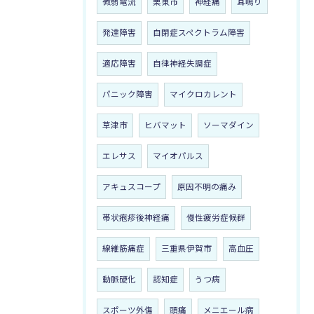
微弱電流
栗東市
神経痛
耳鳴り
発達障害
自閉症スペクトラム障害
適応障害
自律神経失調症
パニック障害
マイクロカレント
草津市
ヒバマット
ソーマダイン
エレサス
マイオパルス
アキュスコープ
原因不明の痛み
帯状疱疹後神経痛
慢性疲労症候群
線維筋痛症
三重県伊賀市
高血圧
動脈硬化
認知症
うつ病
スポーツ外傷
頭痛
メニエール病