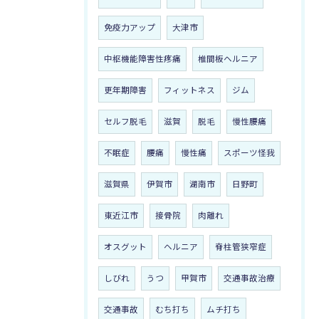
免疫力アップ
大津市
中枢機能障害性疼痛
椎間板ヘルニア
更年期障害
フィットネス
ジム
セルフ脱毛
滋賀
脱毛
慢性腰痛
不眠症
腰痛
慢性痛
スポーツ怪我
滋賀県
伊賀市
湖南市
日野町
東近江市
接骨院
肉離れ
オスグット
ヘルニア
脊柱管狭窄症
しびれ
うつ
甲賀市
交通事故治療
交通事故
むち打ち
ムチ打ち